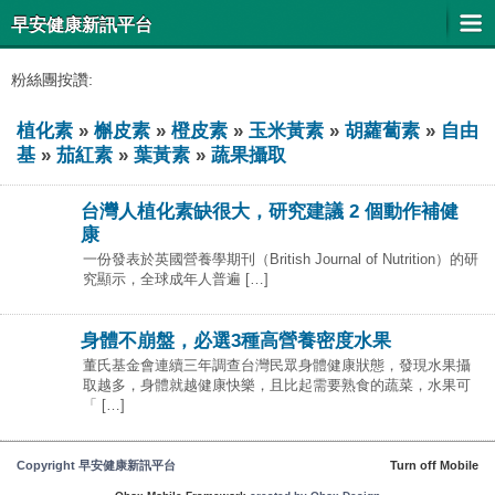
早安健康新訊平台
粉絲團按讚:
植化素
»
槲皮素
»
橙皮素
»
玉米黃素
»
胡蘿蔔素
»
自由
基
»
茄紅素
»
葉黃素
»
蔬果攝取
台灣人植化素缺很大，研究建議 2 個動作補健
康
一份發表於英國營養學期刊（British Journal of Nutrition）的研
究顯示，全球成年人普遍 […]
身體不崩盤，必選3種高營養密度水果
董氏基金會連續三年調查台灣民眾身體健康狀態，發現水果攝
取越多，身體就越健康快樂，且比起需要熟食的蔬菜，水果可
「 […]
Copyright 早安健康新訊平台
Turn off Mobile