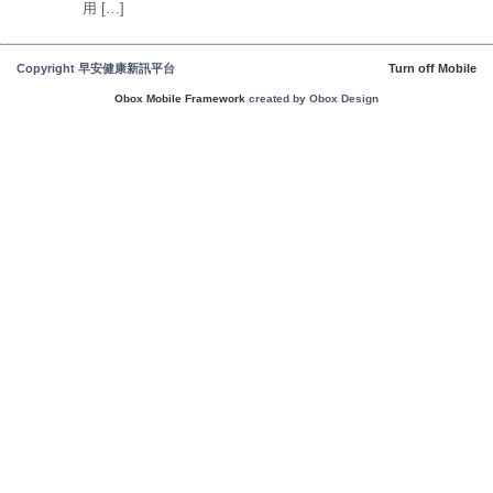
用 […]
Copyright 早安健康新訊平台
Turn off Mobile
Obox Mobile Framework
created by Obox Design