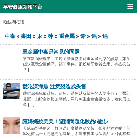
早安健康新訊平台
粉絲團按讚:
中毒
»
書田
»
汞
»
砷
»
重金屬
»
鉛
»
鋁
»
鎘
重金屬中毒是常見的問題
常在新聞報導中，出現某些食物受到重金屬污染的訊息，如某
些水產汞含量偏高、鎘米事件、銀粉補牙物質含汞、有些疫苗
含 […]
愛吃深海魚 注意恐造成失智
愛吃深海魚如鮭魚、鮪魚、鯖魚以及鯊魚的人要小心了！醫師
提醒，由於食物鏈的關係，深海魚重金屬含量較多，若食用太
多 […]
讓媽媽妝美美！避開問題化妝品5撇步
母親節即將到來，打算送什麼禮物給辛苦一整年的媽媽呢？美
容化粧品一向是熱門的選項，不過市售美妝保養品可能含有禁