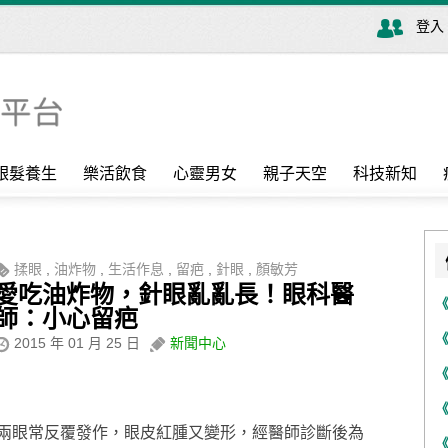
登入
銀髮養生
樂活飲食
心靈男女
親子天空
科技新知
揉眼
,
油炸物
,
生活作息
,
留疤
,
針眼
,
顏敏芳
愛吃油炸物，針眼亂亂長！眼科醫
師：小心留疤
2015 年 01 月 25 日
新聞中心
兩眼常反覆發作，眼皮紅腫又變形，經醫師診斷後為