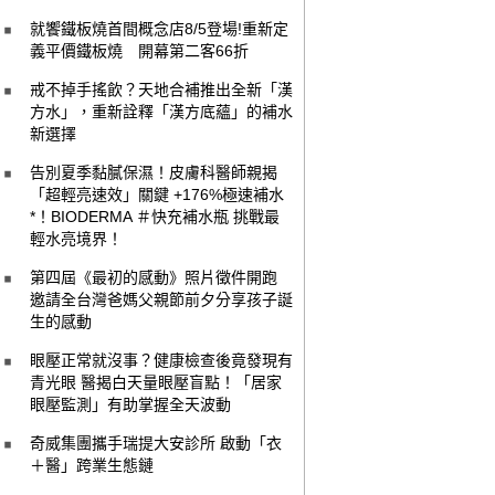
就饗鐵板燒首間概念店8/5登場!重新定
義平價鐵板燒 開幕第二客66折
戒不掉手搖飲？天地合補推出全新「漢
方水」，重新詮釋「漢方底蘊」的補水
新選擇
告別夏季黏膩保濕！皮膚科醫師親揭
「超輕亮速效」關鍵 +176%極速補水
*！BIODERMA ＃快充補水瓶 挑戰最
輕水亮境界！
第四屆《最初的感動》照片徵件開跑
邀請全台灣爸媽父親節前夕分享孩子誕
生的感動
眼壓正常就沒事？健康檢查後竟發現有
青光眼 醫揭白天量眼壓盲點！「居家
眼壓監測」有助掌握全天波動
奇威集團攜手瑞提大安診所 啟動「衣
＋醫」跨業生態鏈