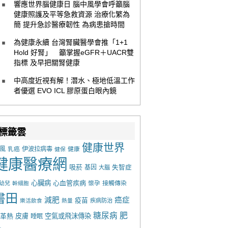
響應世界腦健康日 腦中風學會呼籲腦
健康照護及平等急救資源 治療化繁為
簡 提升急診醫療韌性 為病患搶時間
為健康永續 台灣腎臟醫學會推「1+1
Hold 好腎」 籲掌握eGFR＋UACR雙
指標 及早把關腎健康
中高度近視有解！潛水、極地低溫工作
者優選 EVO ICL 膠原蛋白眼內鏡
標籤雲
健康世界
風
乳癌
伊波拉病毒
健康
健保
健康醫療網
吸菸
基因
失智症
大腦
心臟病
心血管疾病
懷孕
接觸傳染
幼兒
幹細胞
書田
減肥
癌症
疫苗
樂活飲食
熱量
疾病防治
糖尿病
肥
革熱
皮膚
空氣或飛沫傳染
睡眠