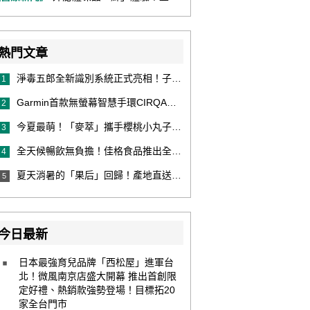
熱門文章
淨毒五郎全新識別系統正式亮相！子品牌然本再推體香噴霧新產品！
1
Garmin首款無螢幕智慧手環CIRQA登場 專注健康無須訂閱！ 輕量舒適風格百搭 生態系無縫串接 打造全天候零干擾健康與恢復管理新體驗
2
今夏最萌！「麥萃」攜手櫻桃小丸子推納涼限定版，8款超萌浴衣包裝，粉絲必收！還有限量聯名提袋！
3
全天候暢飲無負擔！佳格食品推出全新穀物茶品牌「穀萃」 首發「穀萃 蕎麥國寶茶」無糖、0咖啡因 24小時暖心陪伴
4
夏天消暑的「果后」回歸！產地直送泰國鮮山竹，打造夏日最頂級的天然補給
5
今日最新
日本最強育兒品牌「西松屋」進軍台
北！微風南京店盛大開幕 推出首創限
定好禮、熱銷款強勢登場！目標拓20
家全台門市