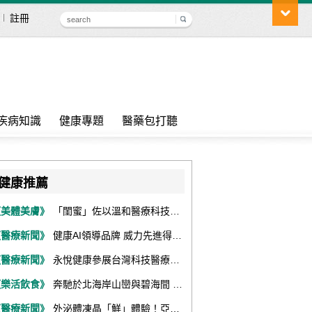
註冊
疾病知識
健康專題
醫藥包打聽
健康推薦
《美體美膚》
「閨蜜」佐以溫和醫療科技，陪伴女性找回身體舒適與自信
《醫療新聞》
健康AI領導品牌 威力先進得獎不斷 同獲『玉山獎』『金炬獎』最高肯定
《醫療新聞》
永悅健康參展台灣科技醫療展 展現數位健康全場景整合能力
《樂活飲食》
奔馳於北海岸山巒與碧海間 跑出屬於你的生命之光 『2026光境半程馬拉松挑戰賽－升龍道』火熱報名中
《醫療新聞》
外泌體凍晶「鮮」體驗！亞家生技解鎖24個月高活性 專利瓶蓋「秒回溶」超驚艷！醫科展秀「睛」亮神采