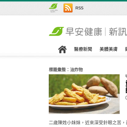
RSS
醫療新聞
美體美膚
標籤彙整：
油炸物
二歲陳姓小妹妹，近來深受針眼之苦，