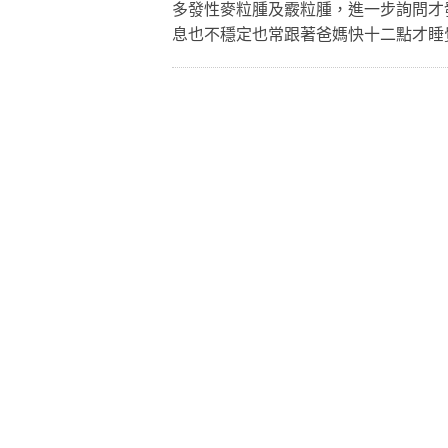
多發性麥粒腫及霰粒腫，進一步詢問才
息也不穩定也常跟著爸媽快十二點才