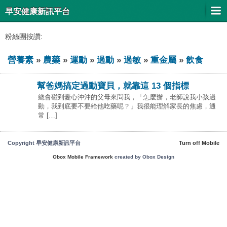
早安健康新訊平台
粉絲團按讚:
營養素
»
農藥
»
運動
»
過動
»
過敏
»
重金屬
»
飲食
幫爸媽搞定過動寶貝，就靠這 13 個指標
總會碰到憂心沖沖的父母來問我，「怎麼辦，老師說我小孩過
動，我到底要不要給他吃藥呢？」我很能理解家長的焦慮，通
常 […]
Copyright 早安健康新訊平台
Turn off Mobile
Obox Mobile Framework
created by Obox Design