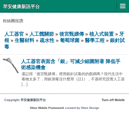
早安健康新訊平台
粉絲團按讚:
人工器官
»
人工髖關節
»
後宮甄嬛傳
»
植入式裝置
»
牙
根
»
生醫材料
»
疏水性
»
葡萄球菌
»
醫學工程
»
銀針試
毒
人工器官表面含「銀」可減少細菌附著 降低手
術感染機會
還記得「後宮甄嬛傳」裡用銀針試毒的的戲碼嗎？現代生活中
毒物太多了，用銀測毒沒什麼用（註1），不過研究證實人工器
[…]
Copyright 早安健康新訊平台
Turn off Mobile
Obox Mobile Framework
created by Obox Design