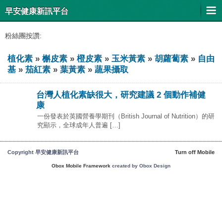
早安健康新訊平台
粉絲團按讚:
植化素
»
槲皮素
»
橙皮素
»
玉米黃素
»
胡蘿蔔素
»
自由
基
»
茄紅素
»
葉黃素
»
蔬果攝取
台灣人植化素缺很大，研究建議 2 個動作補健
康
一份發表於英國營養學期刊（British Journal of Nutrition）的研
究顯示，全球成年人普遍 […]
Copyright 早安健康新訊平台
Turn off Mobile
Obox Mobile Framework
created by Obox Design