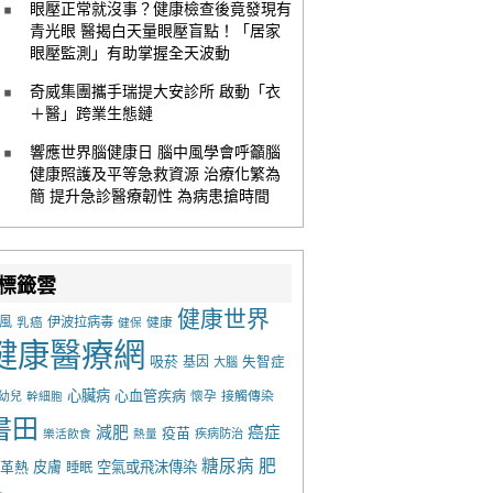
眼壓正常就沒事？健康檢查後竟發現有
青光眼 醫揭白天量眼壓盲點！「居家
眼壓監測」有助掌握全天波動
奇威集團攜手瑞提大安診所 啟動「衣
＋醫」跨業生態鏈
響應世界腦健康日 腦中風學會呼籲腦
健康照護及平等急救資源 治療化繁為
簡 提升急診醫療韌性 為病患搶時間
標籤雲
健康世界
風
乳癌
伊波拉病毒
健康
健保
健康醫療網
吸菸
基因
失智症
大腦
心臟病
心血管疾病
懷孕
接觸傳染
幼兒
幹細胞
書田
減肥
癌症
疫苗
樂活飲食
熱量
疾病防治
糖尿病
肥
革熱
皮膚
空氣或飛沫傳染
睡眠