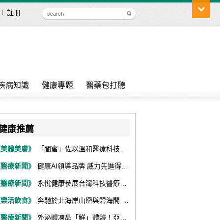
註冊
疾病知識
健康專題
醫藥包打聽
健康推薦
《美體美膚》
「閨蜜」佐以溫和醫療科技，陪伴女性找回身體舒適與自信
《醫療新聞》
健康AI領導品牌 威力先進得獎不斷 同獲『玉山獎』『金炬獎』最高肯定
《醫療新聞》
永悅健康參展台灣科技醫療展 展現數位健康全場景整合能力
《樂活飲食》
奔馳於北海岸山巒與碧海間 跑出屬於你的生命之光 『2026光境半程馬拉松挑戰賽－升龍道』火熱報名中
《醫療新聞》
外泌體凍晶「鮮」體驗！亞家生技解鎖24個月高活性 專利瓶蓋「秒回溶」超驚艷！醫科展秀「睛」亮神采