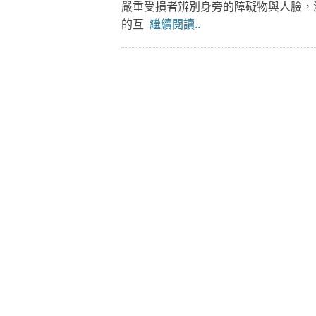
嚴重受損者辨別身旁的障礙物與人臉，
的互
繼續閱讀..