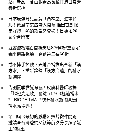
鬆」新品 含山酮素為長輩打造日常營
養新選擇
日本最強育兒品牌「西松屋」進軍台
北！微風南京店盛大開幕 推出首創限
定好禮、熱銷款強勢登場！目標拓20
家全台門市
就饗鐵板燒首間概念店8/5登場!重新定
義平價鐵板燒 開幕第二客66折
戒不掉手搖飲？天地合補推出全新「漢
方水」，重新詮釋「漢方底蘊」的補水
新選擇
告別夏季黏膩保濕！皮膚科醫師親揭
「超輕亮速效」關鍵 +176%極速補水
*！BIODERMA ＃快充補水瓶 挑戰最
輕水亮境界！
第四屆《最初的感動》照片徵件開跑
邀請全台灣爸媽父親節前夕分享孩子誕
生的感動