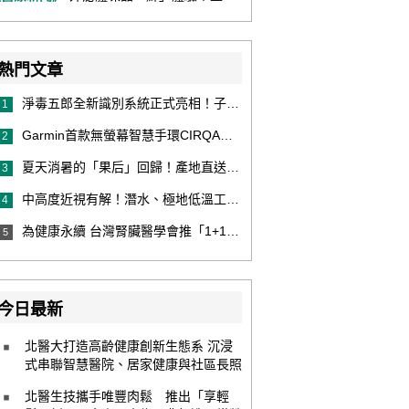
熱門文章
淨毒五郎全新識別系統正式亮相！子品牌然本再推體香噴霧新產品！
1
Garmin首款無螢幕智慧手環CIRQA登場 專注健康無須訂閱！ 輕量舒適風格百搭 生態系無縫串接 打造全天候零干擾健康與恢復管理新體驗
2
夏天消暑的「果后」回歸！產地直送泰國鮮山竹，打造夏日最頂級的天然補給
3
中高度近視有解！潛水、極地低溫工作者優選 EVO ICL 膠原蛋白眼內鏡
4
為健康永續 台灣腎臟醫學會推「1+1 Hold 好腎」 籲掌握eGFR＋UACR雙指標 及早把關腎健康
5
今日最新
北醫大打造高齡健康創新生態系 沉浸
式串聯智慧醫院、居家健康與社區長照
北醫生技攜手唯豐肉鬆 推出「享輕