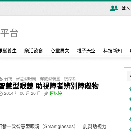
登入
銀髮養生
樂活飲食
心靈男女
親子天空
科技新知
弱視
,
智慧型眼鏡
,
穿戴型裝置
,
視障者
智慧型眼鏡 助視障者辨別障礙物
2014 年 06 月 20 日
連以婷
rd）研發一款智慧型眼鏡（Smart glasses），能幫助視力