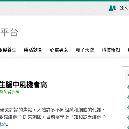
登入
銀髮養生
樂活飲食
心靈男女
親子天空
科技新知
發生腦中風機會高
醫師吳元暉
域研究討論的焦點，人體許多不同組織和細胞的代謝、
靠維他命 D 來調節，目前醫學上已知和缺乏維他命
讀..