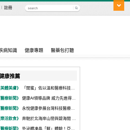
註冊
疾病知識
健康專題
醫藥包打聽
健康推薦
《美體美膚》
「閨蜜」佐以溫和醫療科技，陪伴女性找回身體舒適與自信
《醫療新聞》
健康AI領導品牌 威力先進得獎不斷 同獲『玉山獎』『金炬獎』最高肯定
《醫療新聞》
永悅健康參展台灣科技醫療展 展現數位健康全場景整合能力
《樂活飲食》
奔馳於北海岸山巒與碧海間 跑出屬於你的生命之光 『2026光境半程馬拉松挑戰賽－升龍道』火熱報名中
《醫療新聞》
外泌體凍晶「鮮」體驗！亞家生技解鎖24個月高活性 專利瓶蓋「秒回溶」超驚艷！醫科展秀「睛」亮神采