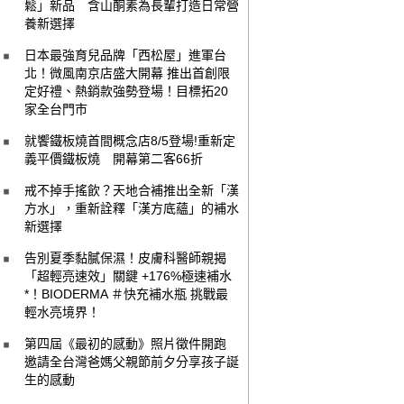
鬆」新品 含山酮素為長輩打造日常營
養新選擇
日本最強育兒品牌「西松屋」進軍台
北！微風南京店盛大開幕 推出首創限
定好禮、熱銷款強勢登場！目標拓20
家全台門市
就饗鐵板燒首間概念店8/5登場!重新定
義平價鐵板燒 開幕第二客66折
戒不掉手搖飲？天地合補推出全新「漢
方水」，重新詮釋「漢方底蘊」的補水
新選擇
告別夏季黏膩保濕！皮膚科醫師親揭
「超輕亮速效」關鍵 +176%極速補水
*！BIODERMA ＃快充補水瓶 挑戰最
輕水亮境界！
第四屆《最初的感動》照片徵件開跑
邀請全台灣爸媽父親節前夕分享孩子誕
生的感動