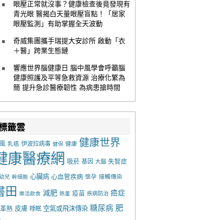
眼壓正常就沒事？健康檢查後竟發現有
青光眼 醫揭白天量眼壓盲點！「居家
眼壓監測」有助掌握全天波動
奇威集團攜手瑞提大安診所 啟動「衣
＋醫」跨業生態鏈
響應世界腦健康日 腦中風學會呼籲腦
健康照護及平等急救資源 治療化繁為
簡 提升急診醫療韌性 為病患搶時間
標籤雲
健康世界
風
乳癌
伊波拉病毒
健康
健保
健康醫療網
吸菸
基因
失智症
大腦
心臟病
心血管疾病
懷孕
接觸傳染
幼兒
幹細胞
書田
減肥
癌症
疫苗
樂活飲食
熱量
疾病防治
糖尿病
肥
革熱
皮膚
空氣或飛沫傳染
睡眠