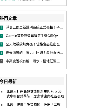
熱門文章
淨毒五郎全新識別系統正式亮相！子品牌然本再推體香噴霧新產品！
1
Garmin首款無螢幕智慧手環CIRQA登場 專注健康無須訂閱！ 輕量舒適風格百搭 生態系無縫串接 打造全天候零干擾健康與恢復管理新體驗
2
全天候暢飲無負擔！佳格食品推出全新穀物茶品牌「穀萃」 首發「穀萃 蕎麥國寶茶」無糖、0咖啡因 24小時暖心陪伴
3
夏天消暑的「果后」回歸！產地直送泰國鮮山竹，打造夏日最頂級的天然補給
4
中高度近視有解！潛水、極地低溫工作者優選 EVO ICL 膠原蛋白眼內鏡
5
今日最新
北醫大打造高齡健康創新生態系 沉浸
式串聯智慧醫院、居家健康與社區長照
北醫生技攜手唯豐肉鬆 推出「享輕