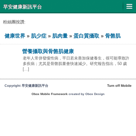
早安健康新訊平台
粉絲團按讚:
健康世界
»
肌少症
»
肌肉量
»
蛋白質攝取
»
骨骼肌
營養攝取與骨骼肌健康
老年人常併發慢性病，平日若未善加保健養生，很可能導致許
多疾病；尤其是骨骼肌量會快速減少。研究報告指出，50 歲
[…]
Copyright 早安健康新訊平台
Turn off Mobile
Obox Mobile Framework
created by Obox Design