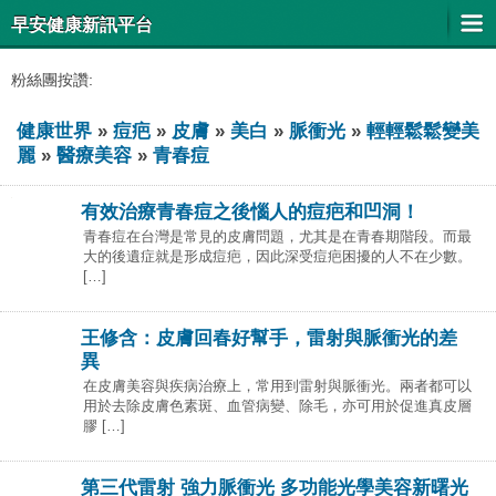
早安健康新訊平台
粉絲團按讚:
健康世界
»
痘疤
»
皮膚
»
美白
»
脈衝光
»
輕輕鬆鬆變美
麗
»
醫療美容
»
青春痘
有效治療青春痘之後惱人的痘疤和凹洞！
青春痘在台灣是常見的皮膚問題，尤其是在青春期階段。而最
大的後遺症就是形成痘疤，因此深受痘疤困擾的人不在少數。
[…]
王修含：皮膚回春好幫手，雷射與脈衝光的差
異
在皮膚美容與疾病治療上，常用到雷射與脈衝光。兩者都可以
用於去除皮膚色素斑、血管病變、除毛，亦可用於促進真皮層
膠 […]
第三代雷射 強力脈衝光 多功能光學美容新曙光