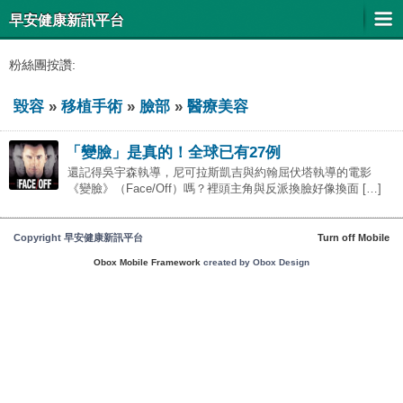
早安健康新訊平台
粉絲團按讚:
毀容
»
移植手術
»
臉部
»
醫療美容
「變臉」是真的！全球已有27例
還記得吳宇森執導，尼可拉斯凱吉與約翰屈伏塔執導的電影
《變臉》（Face/Off）嗎？裡頭主角與反派換臉好像換面 […]
Copyright 早安健康新訊平台
Turn off Mobile
Obox Mobile Framework
created by Obox Design