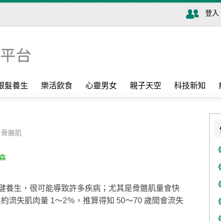
登入
銀髮養生
樂活飲食
心靈男女
親子天空
科技新知
,
骨骼肌
森
健養生，很可能導致許多疾病；尤其是骨骼肌量會快
流失肌肉量 1～2％，推算得知 50～70 歲間會流失