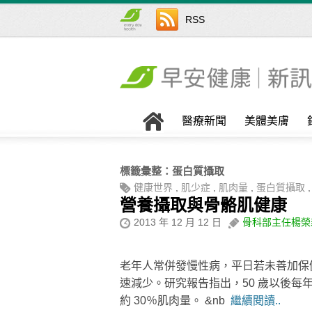
RSS
醫療新聞
美體美膚
標籤彙整：
蛋白質攝取
健康世界
,
肌少症
,
肌肉量
,
蛋白質攝取
營養攝取與骨骼肌健康
2013 年 12 月 12 日
骨科部主任楊榮
老年人常併發慢性病，平日若未善加保
速減少。研究報告指出，50 歲以後每年約
約 30％肌肉量。 &nb
繼續閱讀..