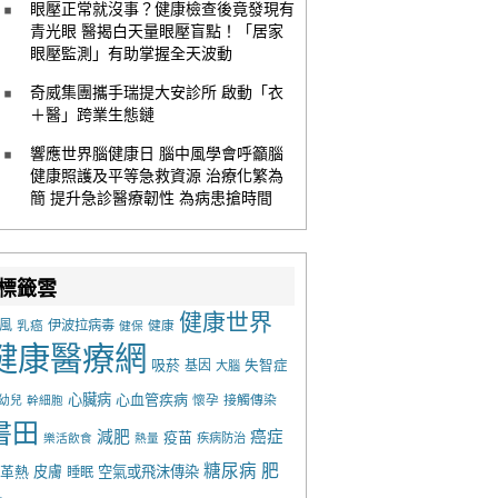
眼壓正常就沒事？健康檢查後竟發現有
青光眼 醫揭白天量眼壓盲點！「居家
眼壓監測」有助掌握全天波動
奇威集團攜手瑞提大安診所 啟動「衣
＋醫」跨業生態鏈
響應世界腦健康日 腦中風學會呼籲腦
健康照護及平等急救資源 治療化繁為
簡 提升急診醫療韌性 為病患搶時間
標籤雲
健康世界
風
乳癌
伊波拉病毒
健康
健保
健康醫療網
吸菸
基因
失智症
大腦
心臟病
心血管疾病
懷孕
接觸傳染
幼兒
幹細胞
書田
減肥
癌症
疫苗
樂活飲食
熱量
疾病防治
糖尿病
肥
革熱
皮膚
空氣或飛沫傳染
睡眠