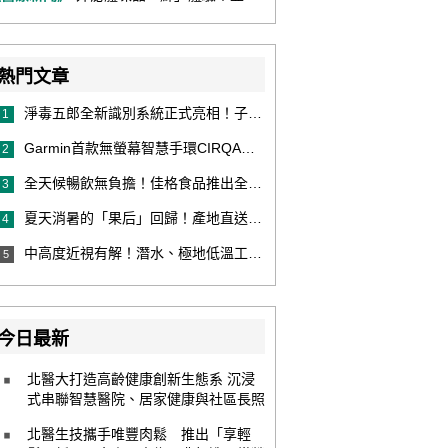
熱門文章
淨毒五郎全新識別系統正式亮相！子品牌然本再推體香噴霧新產品！
1
Garmin首款無螢幕智慧手環CIRQA登場 專注健康無須訂閱！ 輕量舒適風格百搭 生態系無縫串接 打造全天候零干擾健康與恢復管理新體驗
2
全天候暢飲無負擔！佳格食品推出全新穀物茶品牌「穀萃」 首發「穀萃 蕎麥國寶茶」無糖、0咖啡因 24小時暖心陪伴
3
夏天消暑的「果后」回歸！產地直送泰國鮮山竹，打造夏日最頂級的天然補給
4
中高度近視有解！潛水、極地低溫工作者優選 EVO ICL 膠原蛋白眼內鏡
5
今日最新
北醫大打造高齡健康創新生態系 沉浸
式串聯智慧醫院、居家健康與社區長照
北醫生技攜手唯豐肉鬆 推出「享輕