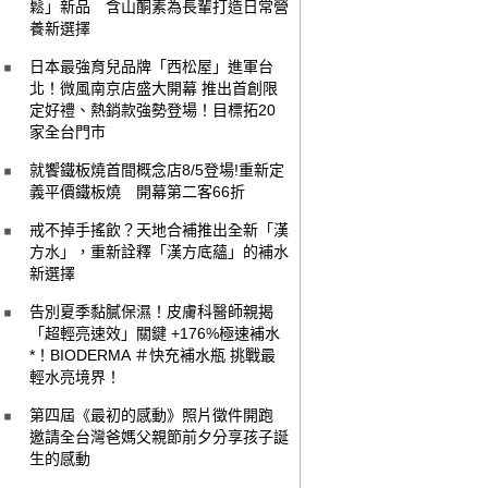
鬆」新品 含山酮素為長輩打造日常營
養新選擇
日本最強育兒品牌「西松屋」進軍台
北！微風南京店盛大開幕 推出首創限
定好禮、熱銷款強勢登場！目標拓20
家全台門市
就饗鐵板燒首間概念店8/5登場!重新定
義平價鐵板燒 開幕第二客66折
戒不掉手搖飲？天地合補推出全新「漢
方水」，重新詮釋「漢方底蘊」的補水
新選擇
告別夏季黏膩保濕！皮膚科醫師親揭
「超輕亮速效」關鍵 +176%極速補水
*！BIODERMA ＃快充補水瓶 挑戰最
輕水亮境界！
第四屆《最初的感動》照片徵件開跑
邀請全台灣爸媽父親節前夕分享孩子誕
生的感動