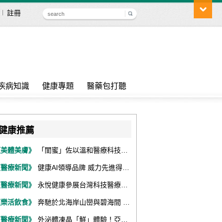
註冊
疾病知識
健康專題
醫藥包打聽
健康推薦
《美體美膚》
「閨蜜」佐以溫和醫療科技，陪伴女性找回身體舒適與自信
《醫療新聞》
健康AI領導品牌 威力先進得獎不斷 同獲『玉山獎』『金炬獎』最高肯定
《醫療新聞》
永悅健康參展台灣科技醫療展 展現數位健康全場景整合能力
《樂活飲食》
奔馳於北海岸山巒與碧海間 跑出屬於你的生命之光 『2026光境半程馬拉松挑戰賽－升龍道』火熱報名中
《醫療新聞》
外泌體凍晶「鮮」體驗！亞家生技解鎖24個月高活性 專利瓶蓋「秒回溶」超驚艷！醫科展秀「睛」亮神采