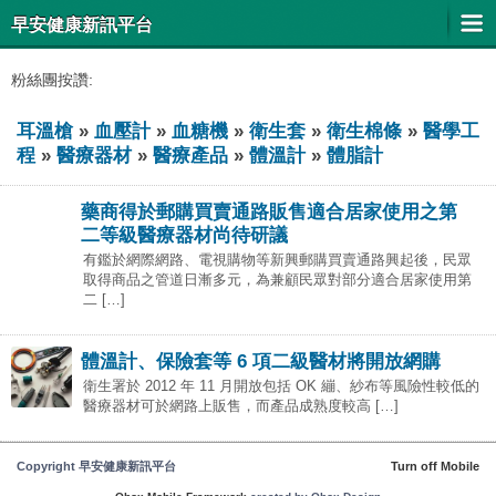
早安健康新訊平台
粉絲團按讚:
耳溫槍
»
血壓計
»
血糖機
»
衛生套
»
衛生棉條
»
醫學工
程
»
醫療器材
»
醫療產品
»
體溫計
»
體脂計
藥商得於郵購買賣通路販售適合居家使用之第
二等級醫療器材尚待研議
有鑑於網際網路、電視購物等新興郵購買賣通路興起後，民眾
取得商品之管道日漸多元，為兼顧民眾對部分適合居家使用第
二 […]
體溫計、保險套等 6 項二級醫材將開放網購
衛生署於 2012 年 11 月開放包括 OK 繃、紗布等風險性較低的
醫療器材可於網路上販售，而產品成熟度較高 […]
Copyright 早安健康新訊平台
Turn off Mobile