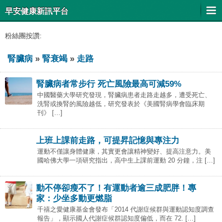
早安健康新訊平台
粉絲團按讚:
腎臟病
»
腎衰竭
»
走路
腎臟病者常步行 死亡風險最高可減59%
中國醫藥大學研究發現，腎臟病患者走路走越多，遭受死亡、
洗腎或換腎的風險越低，研究發表於《美國腎病學會臨床期
刊》 […]
上班上課前走路，可提昇記憶與專注力
運動不僅讓身體健康，其實更會讓精神變好、提高注意力。美
國哈佛大學一項研究指出，高中生上課前運動 20 分鐘，注 […]
動不停卻瘦不了！有運動者逾三成肥胖！專
家：少坐多動更燃脂
千禧之愛健康基金會發布「2014 代謝症候群與運動認知度調查
報告」，顯示國人代謝症候群認知度偏低，而在 72. […]