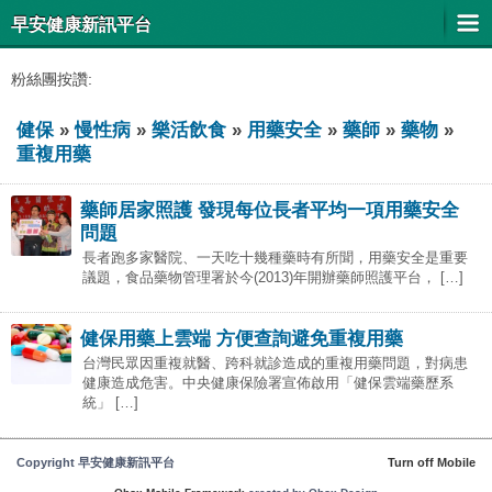
早安健康新訊平台
粉絲團按讚:
健保
»
慢性病
»
樂活飲食
»
用藥安全
»
藥師
»
藥物
»
重複用藥
藥師居家照護 發現每位長者平均一項用藥安全
問題
長者跑多家醫院、一天吃十幾種藥時有所聞，用藥安全是重要
議題，食品藥物管理署於今(2013)年開辦藥師照護平台， […]
健保用藥上雲端 方便查詢避免重複用藥
台灣民眾因重複就醫、跨科就診造成的重複用藥問題，對病患
健康造成危害。中央健康保險署宣佈啟用「健保雲端藥歷系
統」 […]
Copyright 早安健康新訊平台
Turn off Mobile