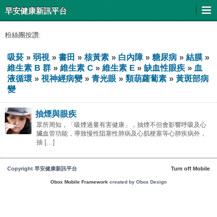
早安健康新訊平台
粉絲團按讚:
吸菸
»
弱視
»
書田
»
核黃素
»
白內障
»
糖尿病
»
結膜
»
維生素 B 群
»
維生素 C
»
維生素 E
»
缺血性眼疾
»
血
液循環
»
視神經病變
»
青光眼
»
類葫蘿蔔素
»
黃斑部病
變
抽煙與眼疾
眾所周知，「吸煙過量有害健康」，抽煙不但會影響呼吸及心
臟血管功能，導致慢性阻塞性肺病及心肌梗塞等心肺疾病外，
抽 […]
Copyright 早安健康新訊平台
Turn off Mobile
Obox Mobile Framework
created by Obox Design