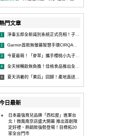
熱門文章
淨毒五郎全新識別系統正式亮相！子品牌然本再推體香噴霧新產品！
1
Garmin首款無螢幕智慧手環CIRQA登場 專注健康無須訂閱！ 輕量舒適風格百搭 生態系無縫串接 打造全天候零干擾健康與恢復管理新體驗
2
今夏最萌！「麥萃」攜手櫻桃小丸子推納涼限定版，8款超萌浴衣包裝，粉絲必收！還有限量聯名提袋！
3
全天候暢飲無負擔！佳格食品推出全新穀物茶品牌「穀萃」 首發「穀萃 蕎麥國寶茶」無糖、0咖啡因 24小時暖心陪伴
4
夏天消暑的「果后」回歸！產地直送泰國鮮山竹，打造夏日最頂級的天然補給
5
今日最新
日本最強育兒品牌「西松屋」進軍台
北！微風南京店盛大開幕 推出首創限
定好禮、熱銷款強勢登場！目標拓20
家全台門市