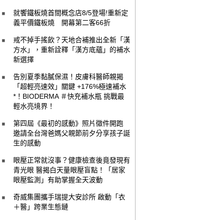
就饗鐵板燒首間概念店8/5登場!重新定
義平價鐵板燒 開幕第二客66折
戒不掉手搖飲？天地合補推出全新「漢
方水」，重新詮釋「漢方底蘊」的補水
新選擇
告別夏季黏膩保濕！皮膚科醫師親揭
「超輕亮速效」關鍵 +176%極速補水
*！BIODERMA ＃快充補水瓶 挑戰最
輕水亮境界！
第四屆《最初的感動》照片徵件開跑
邀請全台灣爸媽父親節前夕分享孩子誕
生的感動
眼壓正常就沒事？健康檢查後竟發現有
青光眼 醫揭白天量眼壓盲點！「居家
眼壓監測」有助掌握全天波動
奇威集團攜手瑞提大安診所 啟動「衣
＋醫」跨業生態鏈