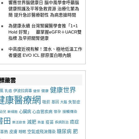
響應世界腦健康日 腦中風學會呼籲腦
健康照護及平等急救資源 治療化繁為
簡 提升急診醫療韌性 為病患搶時間
為健康永續 台灣腎臟醫學會推「1+1
Hold 好腎」 籲掌握eGFR＋UACR雙
指標 及早把關腎健康
中高度近視有解！潛水、極地低溫工作
者優選 EVO ICL 膠原蛋白眼內鏡
標籤雲
健康世界
風
乳癌
伊波拉病毒
健康
健保
健康醫療網
吸菸
基因
失智症
大腦
心臟病
心血管疾病
懷孕
接觸傳染
幼兒
幹細胞
書田
減肥
癌症
疫苗
樂活飲食
熱量
疾病防治
糖尿病
肥
革熱
皮膚
空氣或飛沫傳染
睡眠