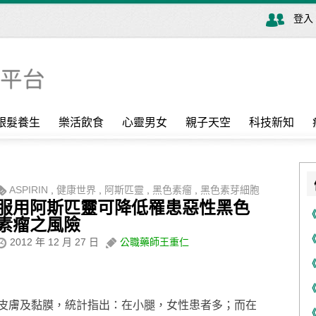
登入
銀髮養生
樂活飲食
心靈男女
親子天空
科技新知
ASPIRIN
,
健康世界
,
阿斯匹靈
,
黑色素瘤
,
黑色素芽細胞
服用阿斯匹靈可降低罹患惡性黑色
素瘤之風險
2012 年 12 月 27 日
公職藥師王重仁
皮膚及黏膜，統計指出：在小腿，女性患者多；而在