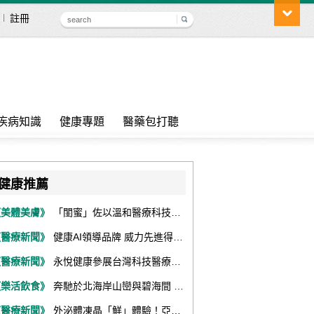
註冊
疾病知識
健康專題
醫藥包打聽
健康推薦
《美體美膚》
「閨蜜」佐以溫和醫療科技，陪伴女性找回身體舒適與自信
《醫療新聞》
健康AI領導品牌 威力先進得獎不斷 同獲『玉山獎』『金炬獎』最高肯定
《醫療新聞》
永悅健康參展台灣科技醫療展 展現數位健康全場景整合能力
《樂活飲食》
奔馳於北海岸山巒與碧海間 跑出屬於你的生命之光 『2026光境半程馬拉松挑戰賽－升龍道』火熱報名中
《醫療新聞》
外泌體凍晶「鮮」體驗！亞家生技解鎖24個月高活性 專利瓶蓋「秒回溶」超驚艷！醫科展秀「睛」亮神采