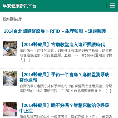
早安健康新訊平台
粉絲團按讚:
2014台北國際醫療展
»
RFID
»
生理監測
»
遠距照護
【2014醫療展】宮廟教堂進入遠距照護時代
請想像一下這樣的場景：到廟裡上香或是到教堂祈禱，結束後
順便過個識別卡開始量血壓、血糖，不一會兒接到通知請你快
去 […]
【2014醫療展】手術一半會痛？麻醉監測系統
替你通報
台灣的軍方也關心外科手術進行中的麻醉藥品使用風險。隸屬
國防部的中山科學研究院，在 2014 台北國際醫療展中， […]
【2014醫療展】睡不好嗎？智慧床墊治你呼吸
中止症
睡眠品質不好的其中一個原因是「睡眠呼吸中止症」，但因為