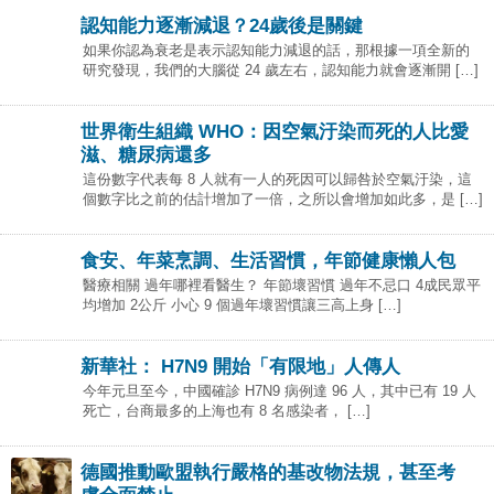
認知能力逐漸減退？24歲後是關鍵
如果你認為衰老是表示認知能力減退的話，那根據一項全新的
研究發現，我們的大腦從 24 歲左右，認知能力就會逐漸開 […]
世界衛生組織 WHO：因空氣汙染而死的人比愛
滋、糖尿病還多
這份數字代表每 8 人就有一人的死因可以歸咎於空氣汙染，這
個數字比之前的估計增加了一倍，之所以會增加如此多，是 […]
食安、年菜烹調、生活習慣，年節健康懶人包
醫療相關 過年哪裡看醫生？ 年節壞習慣 過年不忌口 4成民眾平
均增加 2公斤 小心 9 個過年壞習慣讓三高上身 […]
新華社： H7N9 開始「有限地」人傳人
今年元旦至今，中國確診 H7N9 病例達 96 人，其中已有 19 人
死亡，台商最多的上海也有 8 名感染者， […]
德國推動歐盟執行嚴格的基改物法規，甚至考