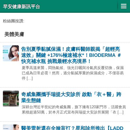
早安健康新訊平台
粉絲團按讚:
美體美膚
告別夏季黏膩保濕！皮膚科醫師親揭「超輕亮
速效」關鍵 +176%極速補水*！BIODERMA ＃
快充補水瓶 挑戰最輕水亮境界！
夏季高溫來襲，悶熱氣候、強光日曬與冷氣房反覆切換，保濕
已成為日常必需！然而，過分黏膩厚重的保濕成分，不僅容易
停 […]
奇威集團攜手瑞提大安診所 啟動「衣＋醫」跨
業生態鏈
深耕台灣近半世紀的奇威集團，旗下擁有120家門市，活躍會員
累積超過50萬，於本月正式宣布與瑞提大安診所展開「衣 […]
醫美雷射還在全臉盲打？星和診所推出【LADD