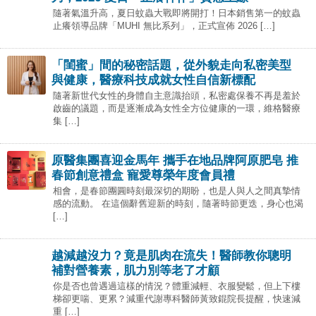
隨著氣溫升高，夏日蚊蟲大戰即將開打！日本銷售第一的蚊蟲
止癢領導品牌「MUHI 無比系列」，正式宣佈 2026 […]
「閨蜜」間的秘密話題，從外貌走向私密美型
與健康，醫療科技成就女性自信新標配
隨著新世代女性的身體自主意識抬頭，私密處保養不再是羞於
啟齒的議題，而是逐漸成為女性全方位健康的一環，維格醫療
集 […]
原醫集團喜迎金馬年 攜手在地品牌阿原肥皂 推
春節創意禮盒 寵愛尊榮年度會員禮
相會，是春節團圓時刻最深切的期盼，也是人與人之間真摯情
感的流動。 在這個辭舊迎新的時刻，隨著時節更迭，身心也渴
[…]
越減越沒力？竟是肌肉在流失！醫師教你聰明
補對營養素，肌力別等老了才顧
你是否也曾遇過這樣的情況？體重減輕、衣服變鬆，但上下樓
梯卻更喘、更累？減重代謝專科醫師黃致錕院長提醒，快速減
重 […]