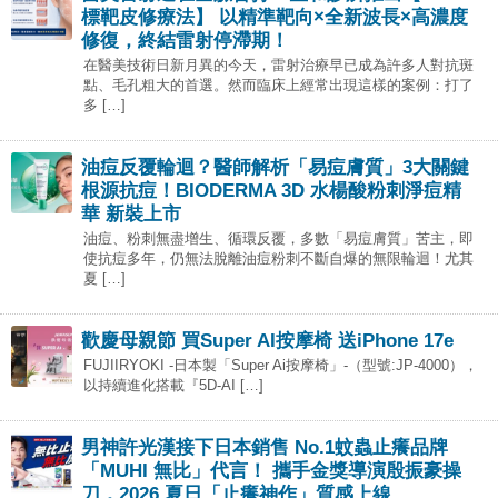
標靶皮修療法】 以精準靶向×全新波長×高濃度
修復，終結雷射停滯期！
在醫美技術日新月異的今天，雷射治療早已成為許多人對抗斑
點、毛孔粗大的首選。然而臨床上經常出現這樣的案例：打了
多 […]
油痘反覆輪迴？醫師解析「易痘膚質」3大關鍵
根源抗痘！BIODERMA 3D 水楊酸粉刺淨痘精
華 新裝上市
油痘、粉刺無盡增生、循環反覆，多數「易痘膚質」苦主，即
使抗痘多年，仍無法脫離油痘粉刺不斷自爆的無限輪迴！尤其
夏 […]
歡慶母親節 買Super AI按摩椅 送iPhone 17e
FUJIIRYOKI -日本製「Super Ai按摩椅」-（型號:JP-4000），
以持續進化搭載『5D-AI […]
男神許光漢接下日本銷售 No.1蚊蟲止癢品牌
「MUHI 無比」代言！ 攜手金獎導演殷振豪操
刀，2026 夏日「止癢神作」質感上線