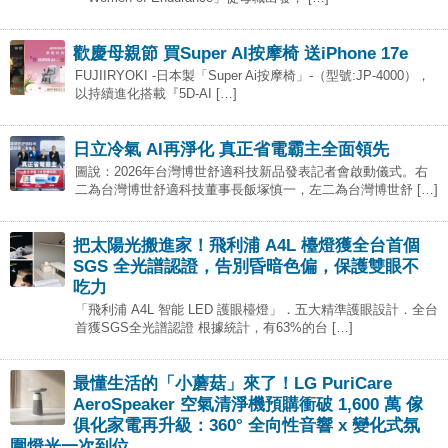
歡慶母親節 買Super AI按摩椅 送iPhone 17e
FUJIIRYOKI -日本製「Super Ai按摩椅」-（型號:JP-4000），
以持續進化搭載『5D-AI […]
日立冷氣 AI再淨化 真正省電霸主全面領先
圖說：2026年台灣博世舒適科技新品發表記者會啟動儀式。右
二為台灣博世舒適科技董事長飯塚慎一，左二為台灣博世舒 […]
把太陽光搬進家！飛利浦 A4L 檯燈獲全台首個
SGS 全光譜認證，告別昏暗色偏，保護雙眼不
吃力
「飛利浦 A4L 智能 LED 護眼檯燈」．五大精準護眼設計．全台
首獲SGS全光譜認證 根據統計，有63%的台 […]
最懂生活的「小蘑菇」來了！LG PuriCare
AeroSpeaker 空氣清淨機預購衝破 1,600 萬 傢
俱化家電再升級：360° 全向性音響 x 變化式氛
圍燈光一次到位