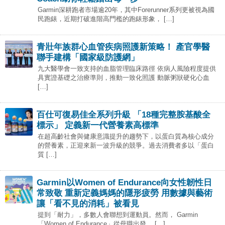
Garmin深耕跑者市場逾20年，其中Forerunner系列更被視為國
民跑錶，近期打破進階高門檻的跑錶形象， […]
青壯年族群心血管疾病照護新策略！ 產官學醫
聯手建構「國家級防護網」
九大醫學會一致支持的血脂管理臨床路徑 依病人風險程度提供
具實證基礎之治療準則，推動一致化照護 動脈粥狀硬化心血
[…]
百仕可復易佳全系列升級 「18種完整胺基酸全
標示」 定義新一代營養素高標準
在超高齡社會與健康意識提升的趨勢下，以蛋白質為核心成分
的營養素，正迎來新一波升級的競爭。過去消費者多以「蛋白
質 […]
Garmin以Women of Endurance向女性韌性日
常致敬 重新定義媽媽的隱形疲勞 用數據與藝術
讓「看不見的消耗」被看見
提到「耐力」，多數人會聯想到運動員。然而， Garmin
「Women of Endurance」從母職出發， […]