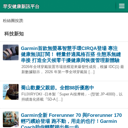
早安健康新訊平台
粉絲團按讚:
科技新知
Garmin首款無螢幕智慧手環CIRQA登場 專注
健康無須訂閱！ 輕量舒適風格百搭 生態系無縫
串接 打造全天候零干擾健康與恢復管理新體驗
2026年全球穿戴裝置市場規模迎來爆發性成長，根據 IDC(1) 最
新數據顯示， 2026 年第一季全球穿戴裝 […]
喬山歡慶父親節。全館88折優惠中
FUJIIRYOKI -日本製「Super Ai按摩椅」- (型號:JP-4000)，以
持續進化搭載『5D-A […]
Garmin全新 Forerunner 70 與Forerunner 170
輕巧繽紛登場 跑不動，用走的也行！Garmin
Coach助你輕鬆踏出每一步