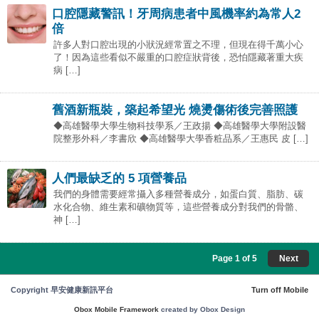
口腔隱藏警訊！牙周病患者中風機率約為常人2
倍
許多人對口腔出現的小狀況經常置之不理，但現在得千萬小心
了！因為這些看似不嚴重的口腔症狀背後，恐怕隱藏著重大疾
病 […]
舊酒新瓶裝，築起希望光 燒燙傷術後完善照護
◆高雄醫學大學生物科技學系／王政揚 ◆高雄醫學大學附設醫
院整形外科／李書欣 ◆高雄醫學大學香粧品系／王惠民 皮 […]
人們最缺乏的 5 項營養品
我們的身體需要經常攝入多種營養成分，如蛋白質、脂肪、碳
水化合物、維生素和礦物質等，這些營養成分對我們的骨骼、
神 […]
Page 1 of 5
Next
Copyright 早安健康新訊平台
Turn off Mobile
Obox Mobile Framework
created by Obox Design