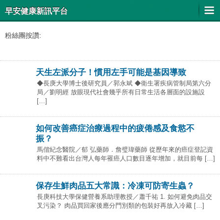
早安健康新訊平台
粉絲團按讚:
天生左派分子！慣用左手可能是基因導致
◆長庚大學博士後研究員／郭永斌 ◆衛生署疾病管制局第六分
局／劉明經 放眼現代社會幾乎所有日常生活各層面的設施設
[…]
如何改善癌症治療過程中的疲倦感及食慾不
振？
馬偕紀念醫院／郁 弘藥師．詹璧瑋藥師 從歷年來的癌症登記資
料中不難看出台灣人每年罹癌人口數目逐年增加，就目前每 […]
保存生鮮肉品五大常識：冷凍可防寄生蟲？
長庚科技大學保健營養系助理教授／蕭千祐 1. 如何避免肉品交
叉污染？ 肉品買回家後應分門別類的包裝好再放入冷藏 […]