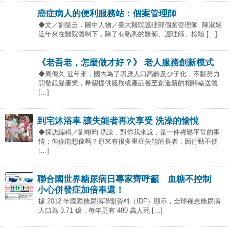
癌症病人的便利服務站：個案管理師
◆文／劉懿云．圖中人物／臺大醫院護理部個案管理師 陳淑娟
近年來在醫院體制下，除了有熟悉的醫師、護理師、檢驗 […]
《老吾老，怎麼做才好？》 老人服務創新模式
◆周傳久 近年來，國內為了因應人口高齡及少子化，不斷努力
開發銀髮產業，希望提供服務或產品甚至創造新的相關輸送體
[…]
到宅沐浴車 讓失能者再次享受 洗澡的愉悅
◆採訪編輯／劉翊昀 洗澡，對你我來說，是一件稀鬆平常的事
情；但你能想像嗎？原來有很多重症失能的長者，因行動不便
[…]
聯合國世界糖尿病日專家齊呼籲 血糖不控制
小心併發症加倍奉還！
據 2012 年國際糖尿病聯盟資料（IDF）顯示，全球罹患糖尿病
人口為 3.71 億，每年更有 480 萬人死 […]