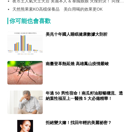
夜市王人氣天王天后 美麗本人 & 泰國娘娘 火辣對決！ 向辣麻
辣鍋派系爭鬥戰開打 滿千現折百，最高現省$1,000元！
天然熊果素KO高檔保養品 美白用喝的效果更OK
你可能也會喜歡
美兆十年國人睡眠健康數據大剖析
南臺登革熱延燒 高雄鳳山疫情嚴峻
年過 50 男性宿命！南瓜籽油順暢穩流、透
納葉性福至上⋯醫推 5 大必備精華！
拒絕變大嬸！找回年輕的美麗祕密？