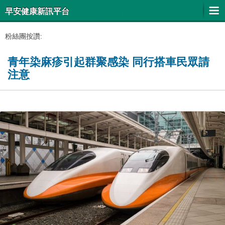
早安健康新訊平台
粉絲團按讚:
青年染麻疹引起群聚感染 同行搭車民眾請
注意