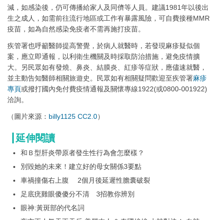
減，如感染後，仍可傳播給家人及同儕等人員。建議1981年以後出
生之成人，如需前往流行地區或工作有暴露風險，可自費接種MMR
疫苗，如為自然感染免疫者不需再施打疫苗。
疾管署也呼籲醫師提高警覺，於病人就醫時，若發現麻疹疑似個
案，應立即通報，以利衛生機關及時採取防治措施，避免疫情擴
大。另民眾如有發燒、鼻炎、結膜炎、紅疹等症狀，應儘速就醫，
並主動告知醫師相關旅遊史。民眾如有相關疑問歡迎至疾管署
麻疹
專頁
或撥打國內免付費疫情通報及關懷專線1922(或0800-001922)
洽詢。
（圖片來源：
billy1125
CC2.0
）
延伸閱讀
和Ｂ型肝炎帶原者發生性行為會怎麼樣？
別毀她的未來！建立好的母女關係3要點
車禍撞傷右上腹 2個月後延遲性膽囊破裂
足底疣雞眼傻傻分不清 3招教你辨別
眼神:黃斑部的代名詞