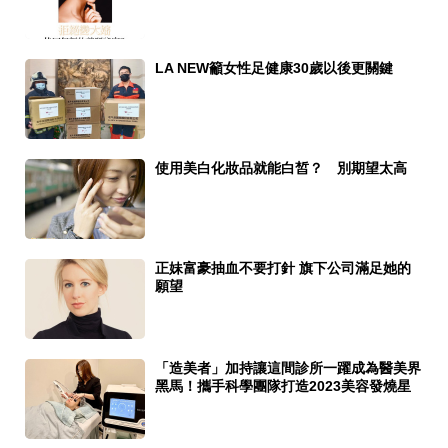
LA NEW籲女性足健康30歲以後更關鍵
使用美白化妝品就能白皙？ 別期望太高
正妹富豪抽血不要打針 旗下公司滿足她的
願望
「造美者」加持讓這間診所一躍成為醫美界
黑馬！攜手科學團隊打造2023美容發燒星