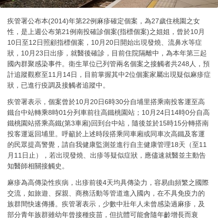
疾管署公布本(2014)年第22例麻疹確定個案，為27歲住桃園之女
性，是上週公布第21例南投確診個案(指標個案)之姐姐，曾於10月
10日至12日照顧指標個案，10月20日開始出現發燒、流鼻水等症
狀，10月23日出疹，就醫後確診，目前住院隔離中，為本年第三起
國內群聚感染事件。衛生單位已列管兩名個案之接觸者共248人，預
計追蹤觀察至11月14日，目前掌握其中2位個案家屬出現疑似麻疹症
狀，已進行疫調及接觸者追蹤中。
疾管署表示，個案曾於10月20日6時30分自埔里搭乘南投客運至高
鐵台中站轉乘8時01分列車前往高鐵桃園站；10月24日14時0分自高
鐵桃園站搭乘高鐵(第3車廂)回到台中站，隨後並於15時15分轉搭南
投客運返回埔里。呼籲於上述時段搭乘同車廂或同車次高鐵及客運
的民眾提高警覺，請自我健康監測並進行自主健康管理18天（至11
月11日止），若出現發燒、出疹等疑似症狀，應儘速就醫並主動告
知醫師相關接觸史。
麻疹為高傳染性疾病，出疹前後4天均具傳染力，容易由頻繁之國際
交流，如旅遊、探親、商務活動等管道進入國內，在不具免疫力的
族群間快速傳播。疾管署表示，少數中壯年人未曾感染過麻疹，及
部分青年族群雖幼年曾接種疫苗，但抗體可能會隨年齡增長而衰