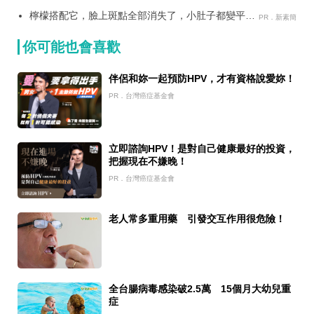
變小！
檸檬搭配它，臉上斑點全部消失了，小肚子都變平坦
PR．新素簡
了
你可能也會喜歡
伴侶和妳一起預防HPV，才有資格說愛妳！
PR．台灣癌症基金會
立即諮詢HPV！是對自己健康最好的投資，
把握現在不嫌晚！
PR．台灣癌症基金會
老人常多重用藥 引發交互作用很危險！
全台腸病毒感染破2.5萬 15個月大幼兒重
症