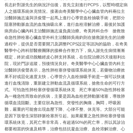
長志針對謝先生的病況評估後，首先立刻進行PCPS，以暫時穩定病
人之循環系統休克情況。接著由奇美醫學中心心臟血管內科兩位主
治醫師施志遠與洪俊聲一起馬上進行心導管血栓抽吸手術，把部分
阻塞肺動脈血流的血塊抽吸出來，進行血栓溶解治療，最後於加護
病房由心臟內科主治醫師施志遠負責治療。奇美跨科合作 搶救致
命急性肺栓塞心臟血管外科主治醫師吳南鈞則在搶救謝先生的治療
過程中，提供是否需要開刀及調整PCPS設定等諮詢的協助，在奇美
醫學中心跨科部醫療團隊的接棒合作努力下，病人謝先生病情漸漸
穩定，終於成功脫離經皮心肺支持系統，在住院治療25天後順利出
院，現於門診追蹤，預後情況良好。奇美醫學中心心臟血管內科主
治醫師洪俊聲表示，急性肺栓塞併發循環系統休克，若藥物治療效
果不好或惡化速度太快，心導管介入血栓抽吸手術是一個可以快速
進行血塊清除，重新建立肺動血流及循環系統，搶救生命的可行方
式。可怕急性肺栓塞併發循環系統休克 死亡率逾50%急性肺栓塞
為一種急性而致命的疾病，主要是因為血栓把肺動脈堵塞，導致肺
循環血流阻斷。主要症狀為急性、突發性的胸痛，胸悶，呼吸困
難，嚴重的可能會出現血壓下降、心律不整、休克等。大部分可能
是因下肢發生深部靜脈栓塞所引起。如果嚴重之急性肺栓塞併發循
環系統休克，其死亡率非常高，有超過50%的死亡率，所以其診治
都要相當的快速及精準，治療包括抗凝血治療、血栓溶解治療、心