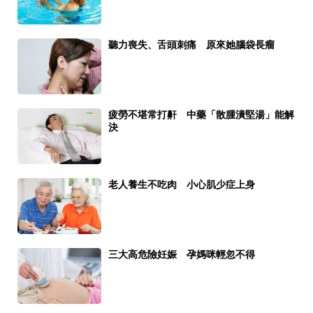
聽力喪失、舌頭刺痛 原來她腦袋長瘤
疲勞不堪常打鼾 中藥「散腫潰堅湯」能解
決
老人養生不吃肉 小心肌少症上身
三大高危險妊娠 孕媽咪輕忽不得