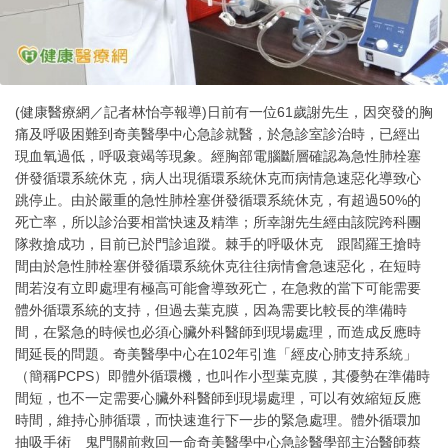
(健康醫療網／記者林怡亭報導)日前有一位61歲謝先生，因突發的胸
痛及呼吸困難到奇美醫學中心急診就醫，於急診室診治時，已經出
現血氧過低，呼吸衰竭等現象。經胸部電腦斷層確認為急性肺栓塞
併發循環系統休克，病人出現循環系統休克而病情急速惡化導致心
跳停止。由於嚴重的急性肺栓塞併發循環系統休克，有超過50%的
死亡率，所以診治要相當快速及精準；所幸謝先生經由該院跨科團
隊救搶成功，目前已於門診追蹤。棘手的呼吸休克 跟閻羅王搶時
間由於急性肺栓塞併發循環系統休克往往病情會急速惡化，在短時
間若沒有立即處理有極高可能會導致死亡，在急救的當下可能需要
體外循環系統的支持，但過去葉克膜，因為需要比較長的準備時
間，在緊急的時候也必須心臟外科醫師到現場處理，而造成反應時
間延長的問題。奇美醫學中心在102年引進「經皮心肺支持系統」
（簡稱PCPS）即體外循環機，也叫作小型葉克膜，其優勢在準備時
間短，也不一定需要心臟外科醫師到現場處理，可以有效縮短反應
時間，維持心肺循環，而快速進行下一步的緊急處理。體外循環加
抽吸手術 鬼門關前救回一命奇美醫學中心急診醫學部主治醫師蔡