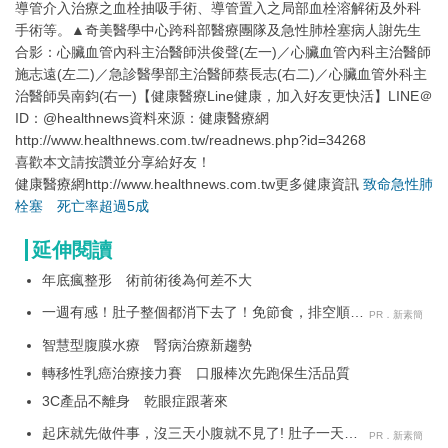
導管介入治療之血栓抽吸手術、導管置入之局部血栓溶解術及外科
手術等。▲奇美醫學中心跨科部醫療團隊及急性肺栓塞病人謝先生
合影：心臟血管內科主治醫師洪俊聲(左一)／心臟血管內科主治醫師
施志遠(左二)／急診醫學部主治醫師蔡長志(右二)／心臟血管外科主
治醫師吳南鈞(右一)【健康醫療Line健康，加入好友更快活】LINE＠
ID：@healthnews資料來源：健康醫療網
http://www.healthnews.com.tw/readnews.php?id=34268
喜歡本文請按讚並分享給好友！
健康醫療網http://www.healthnews.com.tw更多健康資訊
致命急性肺
栓塞 死亡率超過5成
延伸閱讀
年底瘋整形 術前術後為何差不大
一週有感！肚子整個都消下去了！免節食，排空順暢
PR．新素簡
就夠
智慧型腹膜水療 腎病治療新趨勢
轉移性乳癌治療接力賽 口服棒次先跑保生活品質
3C產品不離身 乾眼症跟著來
起床就先做件事，沒三天小腹就不見了! 肚子一天天
PR．新素簡