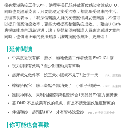
投身愛滋防疫工作30年，洪理事長已陪伴數百位感染者達成U=U，
同時也見證感染者，只要能穩定接受治療，都能享受健康的生活。
洪理事長表示，「我深信醫護人員的友善關懷與妥善照護，不僅可
以提升個案治療效率，更能大幅提高整體防疫成效。」藉由U Café
應援咖啡車的環島巡迴，讓ｉ發聲希望向醫護人員表達感謝之意的
同時，也傳達正確的愛滋知識，讓醫病關係無距、更無懼！
延伸閱讀
中高度近視有解！潛水、極地低溫工作者優選 EVO ICL 膠原
蛋白眼內鏡
視力訓練有效嗎？至少對運動員有幫助
起床就先做件事，沒三天小腹就不見了! 肚子一天天
PR．新素簡
變小！
檸檬搭配它，臉上斑點全部消失了，小肚子都變平坦
PR．新素簡
了
護眼神隊友！果利推國際專利認證9合1亮晶晶EX複方葉黃素
簽 DNR 不是放棄有效的急救，而是不接受無效過度醫療的臨
終折磨
伴侶和妳一起預防HPV，才有資格說愛妳！
PR．台灣癌症基金會
你可能也會喜歡