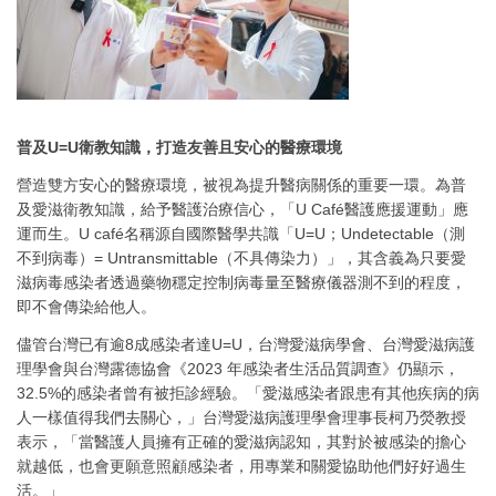
普及U=U衛教知識，打造友善且安心的醫療環境
營造雙方安心的醫療環境，被視為提升醫病關係的重要一環。為普
及愛滋衛教知識，給予醫護治療信心，「U Café醫護應援運動」應
運而生。U café名稱源自國際醫學共識「U=U；Undetectable（測
不到病毒）= Untransmittable（不具傳染力）」，其含義為只要愛
滋病毒感染者透過藥物穩定控制病毒量至醫療儀器測不到的程度，
即不會傳染給他人。
儘管台灣已有逾8成感染者達U=U，台灣愛滋病學會、台灣愛滋病護
理學會與台灣露德協會《2023 年感染者生活品質調查》仍顯示，
32.5%的感染者曾有被拒診經驗。「愛滋感染者跟患有其他疾病的病
人一樣值得我們去關心，」台灣愛滋病護理學會理事長柯乃熒教授
表示，「當醫護人員擁有正確的愛滋病認知，其對於被感染的擔心
就越低，也會更願意照顧感染者，用專業和關愛協助他們好好過生
活。」