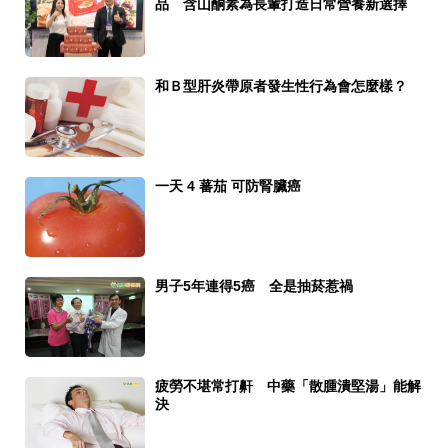
品 含山酮素為長輩打造日常營養新選擇
和Ｂ型肝炎帶原者發生性行為會怎麼樣？
一天 4 蕃茄 可防腎臟癌
男子5年連得5癌 全是抽菸惹禍
疲勞不堪常打鼾 中藥「散腫潰堅湯」能解
決