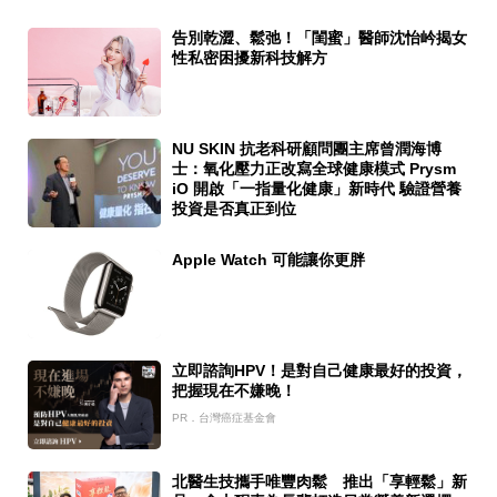
告別乾澀、鬆弛！「閨蜜」醫師沈怡岒揭女
性私密困擾新科技解方
NU SKIN 抗老科研顧問團主席曾潤海博
士：氧化壓力正改寫全球健康模式 Prysm
iO 開啟「一指量化健康」新時代 驗證營養
投資是否真正到位
Apple Watch 可能讓你更胖
立即諮詢HPV！是對自己健康最好的投資，
把握現在不嫌晚！
PR．台灣癌症基金會
北醫生技攜手唯豐肉鬆 推出「享輕鬆」新