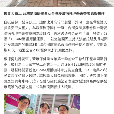
醫界大缺工 台灣愛滋病學會及台灣愛滋病護理學會齊聲應援醫護
自疫後起，醫界缺工、護病比升高等問題逐一浮現，讓在職醫護人
員承受巨大壓力。為鼓舞醫療同仁士氣，台灣愛滋病學會與台灣愛
滋病護理學會響應國際護師節，再次透過聯合品牌「讓ｉ發聲」啟
動「U Café醫護應援運動」，並邀請國民主持人洪都拉斯及長期關
注愛滋議題的非營利組織台灣露德協會擔任部份院所嘉賓，展開為
期10天、巡迴全台23間醫療院所的應援之旅。
根據勞動部調查，醫療保健業今年第一季的缺工數創下歷年同期新
高，被列為五大嚴重缺工產業之一。適逢5月12日國際護師節前夕，
讓ｉ發聲將開著粉色U café應援咖啡車走訪全台北、中、南共23間
民眾高度信賴之醫院，請醫護人員免費喝咖啡。同時，透過印上感
謝之語的咖啡杯，讓ｉ發聲期望代感染者表達對醫護無條件提供醫
療照護的感謝之情，並為醫病關係注入暖流。