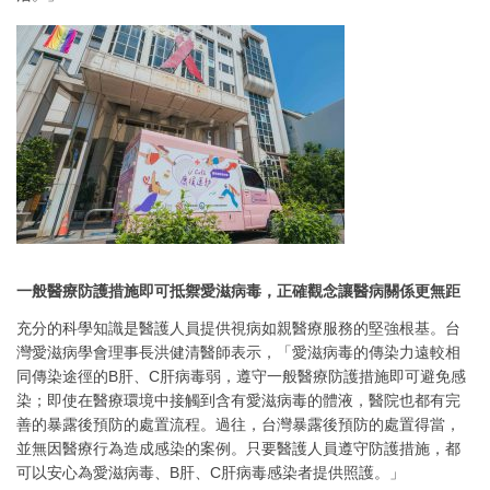
一般醫療防護措施即可抵禦愛滋病毒，正確觀念讓醫病關係更無距
充分的科學知識是醫護人員提供視病如親醫療服務的堅強根基。台
灣愛滋病學會理事長洪健清醫師表示，「愛滋病毒的傳染力遠較相
同傳染途徑的B肝、C肝病毒弱，遵守一般醫療防護措施即可避免感
染；即使在醫療環境中接觸到含有愛滋病毒的體液，醫院也都有完
善的暴露後預防的處置流程。過往，台灣暴露後預防的處置得當，
並無因醫療行為造成感染的案例。只要醫護人員遵守防護措施，都
可以安心為愛滋病毒、B肝、C肝病毒感染者提供照護。」