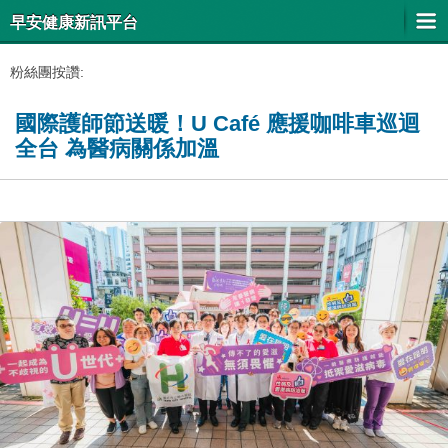
早安健康新訊平台
粉絲團按讚:
國際護師節送暖！U Café 應援咖啡車巡迴
全台 為醫病關係加溫