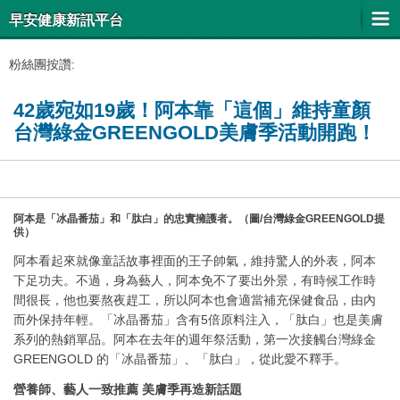
早安健康新訊平台
粉絲團按讚:
42歲宛如19歲！阿本靠「這個」維持童顏
台灣綠金GREENGOLD美膚季活動開跑！
阿本是「冰晶番茄」和「肽白」的忠實擁護者。（圖/台灣綠金GREENGOLD提
供）
阿本看起來就像童話故事裡面的王子帥氣，維持驚人的外表，阿本
下足功夫。不過，身為藝人，阿本免不了要出外景，有時候工作時
間很長，他也要熬夜趕工，所以阿本也會適當補充保健食品，由內
而外保持年輕。「冰晶番茄」含有5倍原料注入，「肽白」也是美膚
系列的熱銷單品。阿本在去年的週年祭活動，第一次接觸台灣綠金
GREENGOLD 的「冰晶番茄」、「肽白」，從此愛不釋手。
營養師、藝人一致推薦
美膚季再造新話題