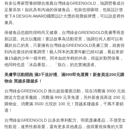
有多位專家營養師聯合推薦台灣綠金GREENGOLD，強調營養成分
足量添加！如此具有內涵的保健食品，包裝也很吸睛，包裝設計曾
拿下A DESIGN AWARD國際設計大獎的視覺銀牌獎，可以說是裡外
兼具。
保健食品也能吃得時尚又健康，台灣綠金GREENGOLD美膚季再造
新話題。此次以魔鏡！童話故事為活動背景，強調任何人都可以有
屬於自己的美，只要擁有台灣綠金GREENGOLD美膚三寶，就會得
到內在最佳的保養調理！藝人阿本的真實年齡已經42歲，看起來卻
像19歲的少年一樣年輕。阿本如此年輕的外表，得益於勤勞保養，
他同時也是「冰晶番茄」、「肽白」的忠實擁護者。
美膚季活動開跑
滿3
千送好禮、滿999
即免運費！新會員送200
元購
物金
買越多賺越多！
台灣綠金GREENGOLD 推出超值優惠活動，現在消費滿 3000 元就
贈送方型皮革魔鏡，消費滿 999 元享免運，另外新會員再送 200 元
購物金、消費滿 3500 元現折 100 元！買越多賺越多，千萬不要錯
過！
台灣綠金GREENGOLD 以多款專利配方、明星護膚產品，不僅受女
性歡迎，連男性都喜愛，還有更多其他產品，值得重視保養的大眾