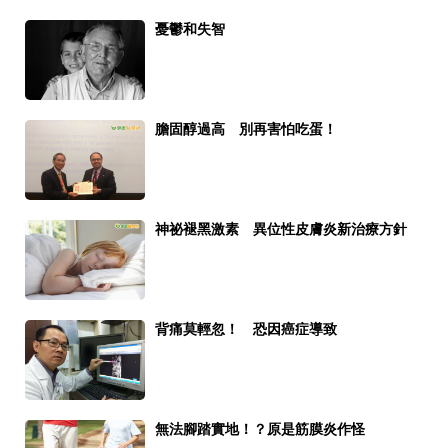
憂鬱和失智
膽固醇過高 別再害怕吃蛋！
神祕褪黑激素 異位性皮膚炎新治療方針
背痛莫輕忽！ 恐因癌症導致
無法腳踏實地！？原是筋膜炎作怪