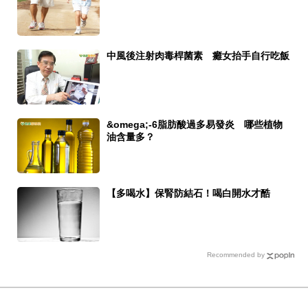
中風後注射肉毒桿菌素 癱女抬手自行吃飯
&omega;-6脂肪酸過多易發炎 哪些植物
油含量多？
【多喝水】保腎防結石！喝白開水才酷
Recommended by