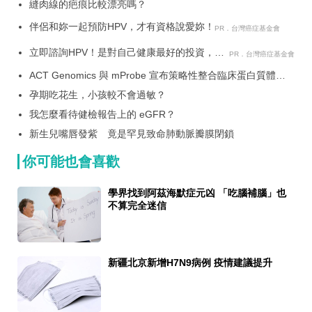
縫肉線的疤痕比較漂亮嗎？
伴侶和妳一起預防HPV，才有資格說愛妳！
PR．台灣癌症基金會
立即諮詢HPV！是對自己健康最好的投資，把
PR．台灣癌症基金會
握現在不嫌晚！
ACT Genomics 與 mProbe 宣布策略性整合臨床蛋白質體學
技術 提升亞洲精準醫療水準
孕期吃花生，小孩較不會過敏？
我怎麼看待健檢報告上的 eGFR？
新生兒嘴唇發紫 竟是罕見致命肺動脈瓣膜閉鎖
你可能也會喜歡
學界找到阿茲海默症元凶 「吃腦補腦」也
不算完全迷信
新疆北京新增H7N9病例 疫情建議提升