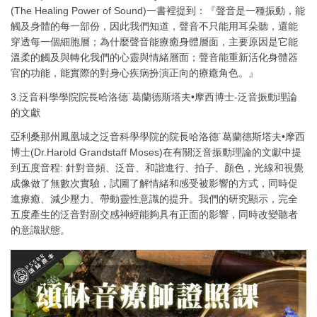
(The Healing Power of Sound)一書裡提到：『聲音是一種振動，能
觸及身體的每一部份，因此我們知道，聲音不只能用耳朵聽，還能
穿透每一個細胞層；為什麼聲音能療癒身體層面，主要原因是它能
溫柔的觸及與轉化我們的心靈與情緒層面；聲音能重新活化身體器
官的功能，能實際的對身心疾病扮演正向的療癒角色。』
3.泛音科學學院院長哈洛德˙葛蘭德斯塔夫•摩西博士-泛音振動理論
的文獻
亞利桑那州鳳凰城之泛音科學學院的院長哈洛德˙葛蘭德斯塔夫•摩西
博士(Dr.Harold Grandstaff Moses)在有關泛音振動理論的文獻中提
到五度音程: 針對音頻、泛音、和諧進行、拍子、顏色，光線和視覺
成像做了無數次實驗，試圖了解情緒和感受被影響的方式，同時促
進療癒、減少壓力、帶動靈性意識的提升。我們的研究顯示，完全
五度產生的泛音對副交感神經能夠具有正面的影響，同時改變聽者
的意識狀態。