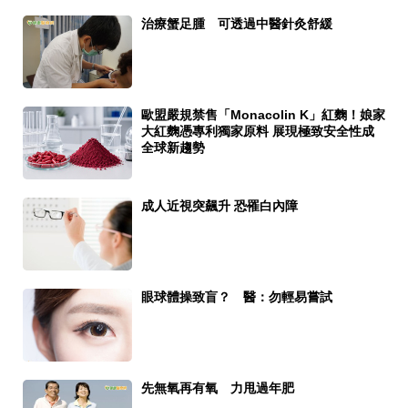
治療蟹足腫 可透過中醫針灸舒緩
歐盟嚴規禁售「Monacolin K」紅麴！娘家
大紅麴憑專利獨家原料 展現極致安全性成
全球新趨勢
成人近視突飆升 恐罹白內障
眼球體操致盲？ 醫：勿輕易嘗試
先無氧再有氧 力甩過年肥