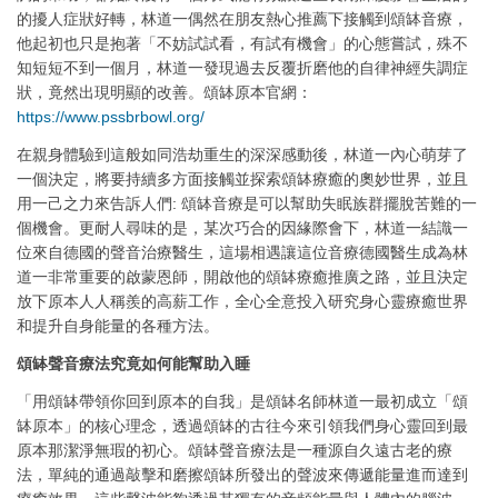
的擾人症狀好轉，林道一偶然在朋友熱心推薦下接觸到頌缽音療，
他起初也只是抱著「不妨試試看，有試有機會」的心態嘗試，殊不
知短短不到一個月，林道一發現過去反覆折磨他的自律神經失調症
狀，竟然出現明顯的改善。頌缽原本官網：
https://www.pssbrbowl.org/
在親身體驗到這般如同浩劫重生的深深感動後，林道一內心萌芽了
一個決定，將要持續多方面接觸並探索頌缽療癒的奧妙世界，並且
用一己之力來告訴人們: 頌缽音療是可以幫助失眠族群擺脫苦難的一
個機會。更耐人尋味的是，某次巧合的因緣際會下，林道一結識一
位來自德國的聲音治療醫生，這場相遇讓這位音療德國醫生成為林
道一非常重要的啟蒙恩師，開啟他的頌缽療癒推廣之路，並且決定
放下原本人人稱羨的高薪工作，全心全意投入研究身心靈療癒世界
和提升自身能量的各種方法。
頌缽聲音療法究竟如何能幫助入睡
「用頌缽帶領你回到原本的自我」是頌缽名師林道一最初成立「頌
缽原本」的核心理念，透過頌缽的古往今來引領我們身心靈回到最
原本那潔淨無瑕的初心。頌缽聲音療法是一種源自久遠古老的療
法，單純的通過敲擊和磨擦頌缽所發出的聲波來傳遞能量進而達到