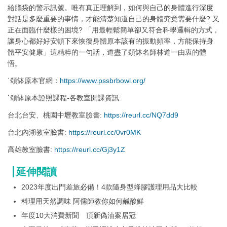
給腦袋的警示訊號。唯有真正理解到，如何與自己的身體進行深度
對話是多麼重要的事情，才能清楚知道自己的身體究竟需要什麼? 又
正在面臨什麼樣的困境? 「用最輕鬆簡單卻又符合科學邏輯的方式，
讓身心都好好安頓下來恢復身體原本該有的振動頻率，方能保持身
體平安健康」這精粹的一句話，道盡了頌缽名師林道一由衷的體
悟。
˙頌缽原本官網：
https://www.pssbrbowl.org/
˙頌缽原本證照課程-各教室開課資訊:
台北台安、桃園中壢教室臉書:
https://reurl.cc/NQ7dd9
台北內湖教室臉書:
https://reurl.cc/0vr0MK
高雄教室臉書:
https://reurl.cc/Gj3y1Z
延伸閱讀
2023年度出門差旅必備！4款隨身型蜂膠護理用品大比較
料理用天然調味 阿儒師教你如何鹹酸鮮
年度10大消費新聞 頂新偽油案居冠