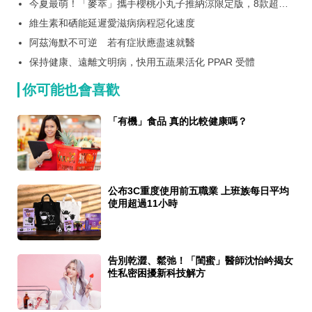
今夏最萌！「麥萃」攜手櫻桃小丸子推納涼限定版，8款超萌
浴衣包裝，粉絲必收！還有限量聯名提袋！
維生素和硒能延遲愛滋病病程惡化速度
阿茲海默不可逆 若有症狀應盡速就醫
保持健康、遠離文明病，快用五蔬果活化 PPAR 受體
你可能也會喜歡
「有機」食品 真的比較健康嗎？
公布3C重度使用前五職業 上班族每日平均
使用超過11小時
告別乾澀、鬆弛！「閨蜜」醫師沈怡岒揭女
性私密困擾新科技解方