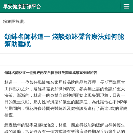
早安健康新訊平台
粉絲團按讚:
頌缽名師林道一 淺談頌缽聲音療法如何能
幫助睡眠
頌缽名師林道一也曾經飽受自律神經失調造成嚴重失眠所苦
林道一，一位曾任職於知名家居服品牌的品牌經理，長期面臨巨大
工作壓力之外，還經常需要加班到深夜，參與無止盡的會議和重大
決策。漸漸的，林道一的身體自律神經開始出現失調現象，日復一
日的嚴重失眠、壓力性胃潰瘍和嚴重的腸躁症，為此讓他在不到2年
的期間內，得花許多時間去醫院以及健檢診所進行了高達8次的胃鏡
檢查。
經過幾年的醫學及藥物治療，林道一四處尋找能夠緩解自律神經失
調的幫助，卻始終沒有一個方式能有效讓這些長期深度影響生活的