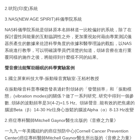
2.吠陀(印度)系統
3.NAS(NEW AGE SPIRIT)科儀學院系統
NAS科儀學院系統是頌缽原本名師林道一比較偏好的系統，除了在
探討靈性與能量的互動協調性之外，更加重視如何藉由專業測試儀
器所產生的數據來佐證科學角度的依據和醫學理論的觀點，以NAS
系統進行教學，可以明確讓學員們清楚的知道，頌缽音療在進行重
覆同樣的施作之後，將能得到什麼樣不同的結果。
聲音療法能幫助睡眠的科學實驗案例
1.國立屏東科技大學-振動噪音實驗室-王栢村教授
在振動噪音科普專欄曾發表過針對頌缽的「發聲頻率」和「振動模
態」(vibration modes)的關係？做了一系列研究..研究中得到一個參
數..頌缽的波動頻率是3/(4-2)=1.5 Hz。頌缽聲音..能有效的把焦慮的
腦波Beta（β）14-30 Hz往身心放鬆的腦波Alpha（α）8-13 Hz改變
2.癌症專科醫師Mitchell Gaynor醫生出版的《音療之力量》
一九九一年美國紐約的癌症預防中心(Cornell Cancer Prevention
Center)癌症專科醫師Mitchell Gaynor醫生所出版的《音療之力量》