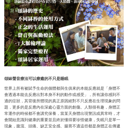
頌缽聲音療法可以療癒的不只是睡眠
世界上所有被賦予生命的個體都與生俱來的本能反應就是「身體不
會透過本能去反應出對本身不利的動作或感受」，所有讓你感到不
適的症狀，其背後所體現的真正原因絕對不只反應在生理現象的問
題，更多的是反應內在深處心靈方面的創傷。人類很有趣，身體正
常運作的時候都不會講究保養，當某天身體出現警訊或異常時，才
會開始意識到健康的重要並且終於懂得要珍惜健康，失眠只是單一
現象，腹瀉、頭痛、缺乏安全感、腸胃不適這些都是身體正在傳遞