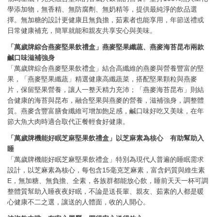
學添加物，無香精、無防腐劑、無奶精等，提供最純淨的飲品選
擇。無加糖的設計更健康且無負擔，茹素者也能享用，年節送禮或
日常健康補充，簡單就能和親友共享安心與美味。
「萬歲牌綜合燕麥堅果飲禮盒」燕麥堅果纖蔬、燕麥海苔昆布兩款
鹹口味滋補強身
「萬歲牌綜合燕麥堅果飲禮盒」結合高纖維的燕麥與營養豐富的堅
果，「燕麥堅果纖蔬」精選健康高纖蔬菜，搭配堅果顆粒與燕麥
片，保留堅果營養，讓人一整天精力充沛；「燕麥海苔昆布」則結
合健康的海苔與昆布，融合堅果與燕麥的營養，滋補強身，調整體
質。燕麥含豐富膳食纖維可增加飽足感，鹹口味好吃又美味，在年
節大魚大肉時適合取代正餐輕食好健康。
「萬歲牌機能好眠芝麻堅果飲禮盒」以芝麻素為核心 有助幫助入
睡
「萬歲牌機能好眠芝麻堅果飲禮盒」特別為現代人普遍的睡眠需求
設計，以芝麻素為核心，每包含15毫克芝麻素，富含鈣質與維生素
E，無加糖、無負擔、全素，各族群都能放心飲，睡前天天一杯可調
整體質幫助入睡夜夜好眠，不論是送長輩、親友、茹素的人都是暖
心健康不二之選，讓送的人體面，收的人開心。