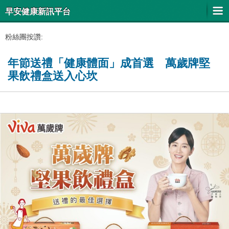
早安健康新訊平台
粉絲團按讚:
年節送禮「健康體面」成首選 萬歲牌堅
果飲禮盒送入心坎