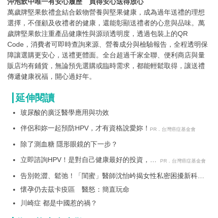
沖泡飲中唯一有安心履歷 買得安心送得放心
萬歲牌堅果飲禮盒結合穀物營養與堅果健康，成為過年送禮的理想
選擇，不僅顧及收禮者的健康，還能彰顯送禮者的心意與品味。萬
歲牌堅果飲注重產品健康性與源頭透明度，透過包裝上的QR
Code，消費者可即時查詢來源、營養成分與檢驗報告，全程透明保
障讓選購更安心，送禮更體面。全台超過千家全聯、便利商店與量
販店均有鋪貨，無論預先選購或臨時需求，都能輕鬆取得，讓送禮
傳遞健康祝福，開心過好年。
延伸閱讀
玻尿酸的廣泛醫學應用與功效
伴侶和妳一起預防HPV，才有資格說愛妳！
PR．台灣癌症基金會
除了測血糖 隱形眼鏡的下一步？
立即諮詢HPV！是對自己健康最好的投資，把
PR．台灣癌症基金會
握現在不嫌晚！
告別乾澀、鬆弛！「閨蜜」醫師沈怡岒揭女性私密困擾新科技
解方
懷孕仍去茲卡疫區 醫怒：簡直玩命
川崎症 都是中國惹的禍？