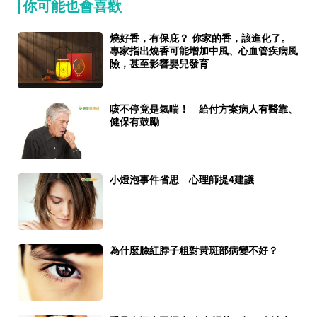
你可能也會喜歡
燒好香，有保庇？ 你家的香，該進化了。
專家指出燒香可能增加中風、心血管疾病風
險，甚至影響嬰兒發育
咳不停竟是氣喘！ 給付方案病人有醫靠、
健保有鼓勵
小燈泡事件省思 心理師提4建議
為什麼臉紅脖子粗對黃斑部病變不好？