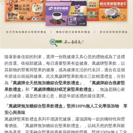
隨著新春佳節的到來，選擇一份既健康又具心意的禮物成為了送禮
的首選。衛福部建議，每日適量堅果有益健康。萬歲牌堅果飲，以
其穀物的營養與堅果的健康，成為健康生活的代名詞，適合在這個
年節送出祝福與健康。此次萬歲牌堅果飲推出三款精選禮盒，分別
為
「萬歲牌全天然無加糖綜合堅果飲禮盒」
、
「萬歲牌綜合燕麥堅
果飲禮盒」
和
「萬歲牌機能好眠芝麻堅果飲禮盒」
，無論是關心家
人的健康，還是想表達心意，都是年節送禮的最佳選擇。
「萬歲牌無加糖綜合堅果飲禮盒」堅持100%無人工化學添加物 享
安心與美味
萬歲牌堅果飲禮盒系列不僅講究健康，還強調每一款的獨特性與營
養價值。「萬歲牌無加糖綜合堅果飲禮盒」，以純天然的堅果與穀
物為基底，完美融合堅果的香氣與穀物的營養。堅持100%無人工化