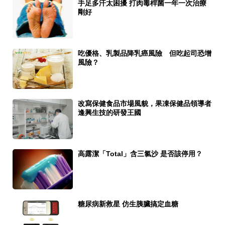
手足多汗太困擾 打肉毒桿菌一年一次治療
剛好
吃優格、乳製品降乳癌風險 但吃起司恐增
風險？
改寫保健食品市場風貌，果凍保健品領導者
逢興生技的研發王國
高露潔「Total」含三氯沙 是否該停用？
糖尿病新救星 仿生胰臟搞定血糖