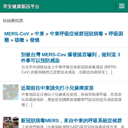
早安健康新訊平台
粉絲團按讚:
MERS-CoV
»
中東
»
中東呼吸症候群冠狀病毒
»
呼吸困
難
»
咳嗽
»
發燒
別被台灣 MERS-Cov 爆發謠言嚇到，做到這 3
件事可以預防感染
台北市內湖疑似染上中東呼吸症候群冠狀病毒感染 (MERS-
CoV) 的案例雖然已證實並未感染，但鄰近的南韓至 […]
近期前往中東請先打小兒麻痺疫苗
中東地區近日傳出小兒麻痺症疫情，疾病管制署呼籲，民眾前
往高風險地區，應提前至國際旅遊醫學門診諮詢並完成疫苗接
種 […]
新冠狀病毒MERS，來自中東的呼吸系統症候群
之前我們報導《中東與歐洲類SARS新型冠狀病毒疫情升溫，有