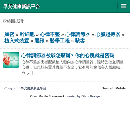
早安健康新訊平台
粉絲團按讚:
加密
»
幹細胞
»
心律不整
»
心律調節器
»
心臟起搏器
»
植入式裝置
»
通訊
»
醫學工程
»
駭客
心律調節器被駭怎麼辦? 你的心跳就是密碼
心律不整的患者配戴植入體內的心律調整器，隨時監控並調整
心跳，但此類裝置其實並不安全，它有可能會傷害人體組織，
有 […]
Copyright 早安健康新訊平台
Turn off Mobile
Obox Mobile Framework
created by Obox Design