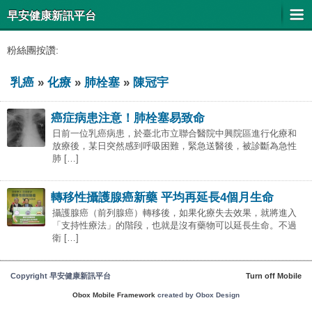
早安健康新訊平台
粉絲團按讚:
乳癌
»
化療
»
肺栓塞
»
陳冠宇
癌症病患注意！肺栓塞易致命
日前一位乳癌病患，於臺北市立聯合醫院中興院區進行化療和
放療後，某日突然感到呼吸困難，緊急送醫後，被診斷為急性
肺 […]
轉移性攝護腺癌新藥 平均再延長4個月生命
攝護腺癌（前列腺癌）轉移後，如果化療失去效果，就將進入
「支持性療法」的階段，也就是沒有藥物可以延長生命。不過
衛 […]
Copyright 早安健康新訊平台
Turn off Mobile
Obox Mobile Framework
created by Obox Design