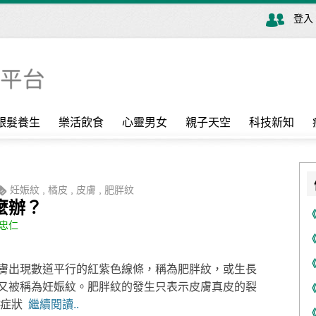
登入
銀髮養生
樂活飲食
心靈男女
親子天空
科技新知
妊娠紋
,
橘皮
,
皮膚
,
肥胖紋
麼辦？
忠仁
膚出現數道平行的紅紫色線條，稱為肥胖紋，或生長
又被稱為妊娠紋。肥胖紋的發生只表示皮膚真皮的裂
的症狀
繼續閱讀..