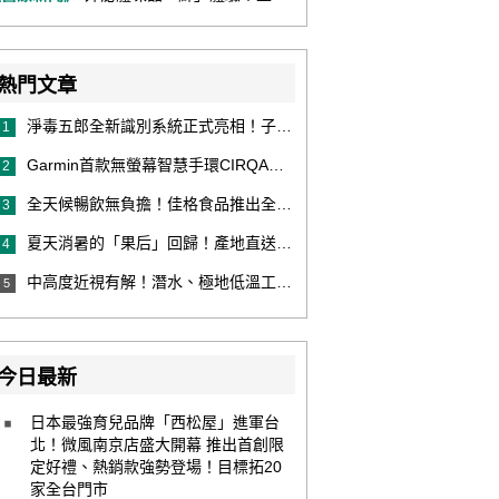
熱門文章
淨毒五郎全新識別系統正式亮相！子品牌然本再推體香噴霧新產品！
1
Garmin首款無螢幕智慧手環CIRQA登場 專注健康無須訂閱！ 輕量舒適風格百搭 生態系無縫串接 打造全天候零干擾健康與恢復管理新體驗
2
全天候暢飲無負擔！佳格食品推出全新穀物茶品牌「穀萃」 首發「穀萃 蕎麥國寶茶」無糖、0咖啡因 24小時暖心陪伴
3
夏天消暑的「果后」回歸！產地直送泰國鮮山竹，打造夏日最頂級的天然補給
4
中高度近視有解！潛水、極地低溫工作者優選 EVO ICL 膠原蛋白眼內鏡
5
今日最新
日本最強育兒品牌「西松屋」進軍台
北！微風南京店盛大開幕 推出首創限
定好禮、熱銷款強勢登場！目標拓20
家全台門市