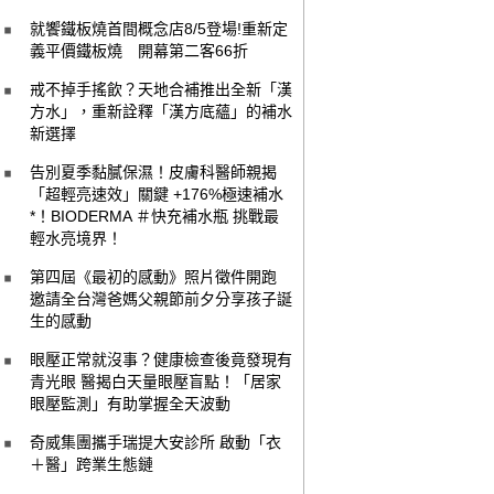
就饗鐵板燒首間概念店8/5登場!重新定
義平價鐵板燒 開幕第二客66折
戒不掉手搖飲？天地合補推出全新「漢
方水」，重新詮釋「漢方底蘊」的補水
新選擇
告別夏季黏膩保濕！皮膚科醫師親揭
「超輕亮速效」關鍵 +176%極速補水
*！BIODERMA ＃快充補水瓶 挑戰最
輕水亮境界！
第四屆《最初的感動》照片徵件開跑
邀請全台灣爸媽父親節前夕分享孩子誕
生的感動
眼壓正常就沒事？健康檢查後竟發現有
青光眼 醫揭白天量眼壓盲點！「居家
眼壓監測」有助掌握全天波動
奇威集團攜手瑞提大安診所 啟動「衣
＋醫」跨業生態鏈