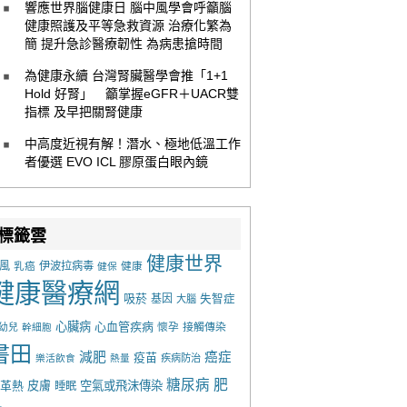
響應世界腦健康日 腦中風學會呼籲腦
健康照護及平等急救資源 治療化繁為
簡 提升急診醫療韌性 為病患搶時間
為健康永續 台灣腎臟醫學會推「1+1
Hold 好腎」 籲掌握eGFR＋UACR雙
指標 及早把關腎健康
中高度近視有解！潛水、極地低溫工作
者優選 EVO ICL 膠原蛋白眼內鏡
標籤雲
健康世界
風
乳癌
伊波拉病毒
健康
健保
健康醫療網
吸菸
基因
失智症
大腦
心臟病
心血管疾病
懷孕
接觸傳染
幼兒
幹細胞
書田
減肥
癌症
疫苗
樂活飲食
熱量
疾病防治
糖尿病
肥
革熱
皮膚
空氣或飛沫傳染
睡眠