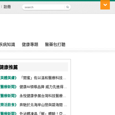
註冊
疾病知識
健康專題
醫藥包打聽
健康推薦
《美體美膚》
「閨蜜」佐以溫和醫療科技，陪伴女性找回身體舒適與自信
《醫療新聞》
健康AI領導品牌 威力先進得獎不斷 同獲『玉山獎』『金炬獎』最高肯定
《醫療新聞》
永悅健康參展台灣科技醫療展 展現數位健康全場景整合能力
《樂活飲食》
奔馳於北海岸山巒與碧海間 跑出屬於你的生命之光 『2026光境半程馬拉松挑戰賽－升龍道』火熱報名中
《醫療新聞》
外泌體凍晶「鮮」體驗！亞家生技解鎖24個月高活性 專利瓶蓋「秒回溶」超驚艷！醫科展秀「睛」亮神采