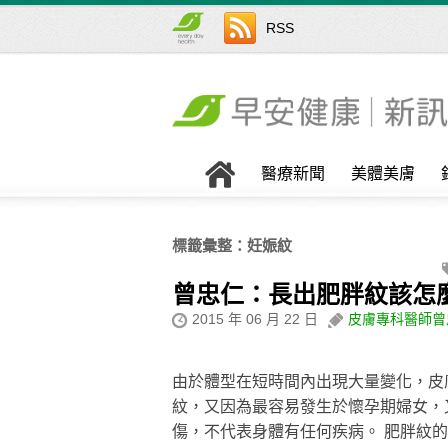
RSS
醫療新聞
美體美膚
標籤彙整：
妊娠紋
曾忠仁：長出肥胖紋該怎
2015 年 06 月 22 日
皮膚專科醫師曾
由於體型在短時間內出現大量變化，皮
紋，又因為最容易發生於懷孕期婦女，
傷，不代表身體有任何疾病。 肥胖紋