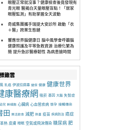
眼壓正常就沒事？健康檢查後竟發現有
青光眼 醫揭白天量眼壓盲點！「居家
眼壓監測」有助掌握全天波動
奇威集團攜手瑞提大安診所 啟動「衣
＋醫」跨業生態鏈
響應世界腦健康日 腦中風學會呼籲腦
健康照護及平等急救資源 治療化繁為
簡 提升急診醫療韌性 為病患搶時間
標籤雲
健康世界
風
乳癌
伊波拉病毒
健康
健保
健康醫療網
吸菸
基因
失智症
大腦
心臟病
心血管疾病
懷孕
接觸傳染
幼兒
幹細胞
書田
減肥
癌症
疫苗
樂活飲食
熱量
疾病防治
糖尿病
肥
革熱
皮膚
空氣或飛沫傳染
睡眠