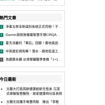
熱門文章
淨毒五郎全新識別系統正式亮相！子品牌然本再推體香噴霧新產品！
1
Garmin首款無螢幕智慧手環CIRQA登場 專注健康無須訂閱！ 輕量舒適風格百搭 生態系無縫串接 打造全天候零干擾健康與恢復管理新體驗
2
夏天消暑的「果后」回歸！產地直送泰國鮮山竹，打造夏日最頂級的天然補給
3
中高度近視有解！潛水、極地低溫工作者優選 EVO ICL 膠原蛋白眼內鏡
4
為健康永續 台灣腎臟醫學會推「1+1 Hold 好腎」 籲掌握eGFR＋UACR雙指標 及早把關腎健康
5
今日最新
北醫大打造高齡健康創新生態系 沉浸
式串聯智慧醫院、居家健康與社區長照
北醫生技攜手唯豐肉鬆 推出「享輕