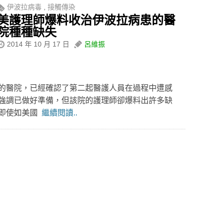
伊波拉病毒
,
接觸傳染
美護理師爆料收治伊波拉病患的醫
院種種缺失
2014 年 10 月 17 日
呂維振
的醫院，已經確認了第二起醫護人員在過程中遭感
強調已做好準備，但該院的護理師卻爆料出許多缺
心即使如美國
繼續閱讀..