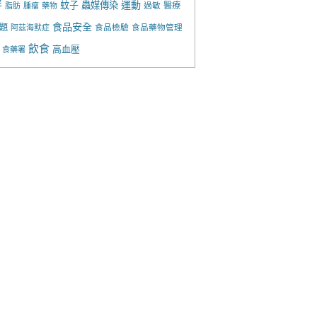
胖
運動
蚊子
蟲媒傳染
過敏
醫療
脂肪
腫瘤
藥物
食品安全
題
食品檢驗
食品藥物管理
阿茲海默症
飲食
高血壓
食藥署