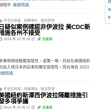
的過程中
繼續閱讀..
議
署
伊波拉病毒
,
接觸傳染
,
邊境管理
日疑似案例確認非伊波拉 美CDC新
措施各州不接受
2014 年 10 月 28 日
呂維振
多案例經檢驗都是陰性，虛驚一場，目前在美國紐約
括入境日本的記者則確定是陰性。而台灣自 10/21
續閱讀..
伊波拉病毒
,
接觸傳染
,
邊境管理
美國紐約新澤西伊波拉隔離措施引
發多項爭議
2014 年 10 月 27 日
呂維振