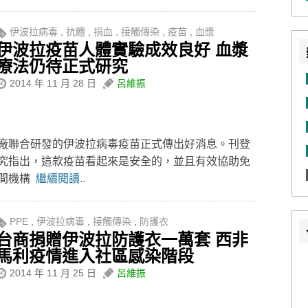
伊波拉病毒
,
抗體
,
捐血
,
接觸傳染
,
疫苗
,
血漿
伊波拉疫苗人體實驗成效良好 血漿
療法仍待正式研究
2014 年 11 月 28 日
呂維振
廠聯合研發的伊波拉病毒疫苗正式傳出好消息。刊登
究指出，這款疫苗看起來是安全的，並且有效協助免
民間機構
繼續閱讀..
PPE
,
伊波拉病毒
,
接觸傳染
,
防護衣
台商捐贈伊波拉防護衣一萬套 西非
馬利疫情進入社區感染階段
2014 年 11 月 25 日
呂維振