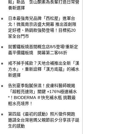
鬆」新品 含山酮素為長輩打造日常營
養新選擇
日本最強育兒品牌「西松屋」進軍台
北！微風南京店盛大開幕 推出首創限
定好禮、熱銷款強勢登場！目標拓20
家全台門市
就饗鐵板燒首間概念店8/5登場!重新定
義平價鐵板燒 開幕第二客66折
戒不掉手搖飲？天地合補推出全新「漢
方水」，重新詮釋「漢方底蘊」的補水
新選擇
告別夏季黏膩保濕！皮膚科醫師親揭
「超輕亮速效」關鍵 +176%極速補水
*！BIODERMA ＃快充補水瓶 挑戰最
輕水亮境界！
第四屆《最初的感動》照片徵件開跑
邀請全台灣爸媽父親節前夕分享孩子誕
生的感動