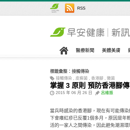
RSS
醫療新聞
美體美膚
標籤彙整：
接觸傳染
接觸傳染
,
皮癬菌
,
香港腳
,
黴菌
掌握 3 原則 預防香港腳
2015 年 06 月 26 日
呂維振
當兵時感染的香港腳，現在有可能傳染
下會癢紅疹已反覆1個多月，原因是年
活的一家人之間傳染，因此避免潮濕