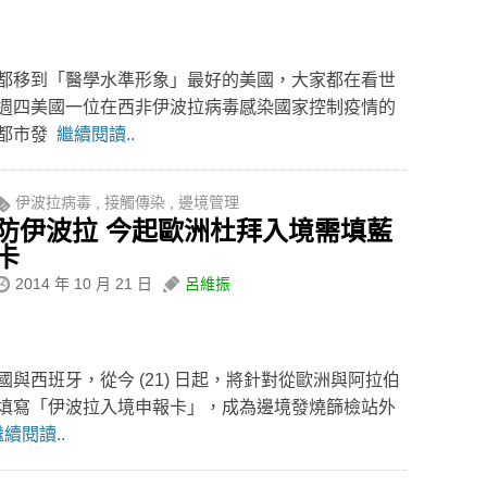
都移到「醫學水準形象」最好的美國，大家都在看世
週四美國一位在西非伊波拉病毒感染國家控制疫情的
的都市發
繼續閱讀..
伊波拉病毒
,
接觸傳染
,
邊境管理
防伊波拉 今起歐洲杜拜入境需填藍
卡
2014 年 10 月 21 日
呂維振
與西班牙，從今 (21) 日起，將針對從歐洲與阿拉伯
填寫「伊波拉入境申報卡」，成為邊境發燒篩檢站外
續閱讀..