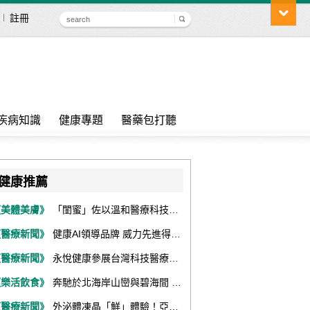
註冊
疾病知識
健康專題
醫藥包打聽
健康推薦
《美體美膚》
「閨蜜」佐以溫和醫療科技，陪伴女性找回身體舒適與自信
《醫療新聞》
健康AI領導品牌 威力先進得獎不斷 同獲『玉山獎』『金炬獎』最高肯定
《醫療新聞》
永悅健康參展台灣科技醫療展 展現數位健康全場景整合能力
《樂活飲食》
奔馳於北海岸山巒與碧海間 跑出屬於你的生命之光 『2026光境半程馬拉松挑戰賽－升龍道』火熱報名中
《醫療新聞》
外泌體凍晶「鮮」體驗！亞家生技解鎖24個月高活性 專利瓶蓋「秒回溶」超驚艷！醫科展秀「睛」亮神采