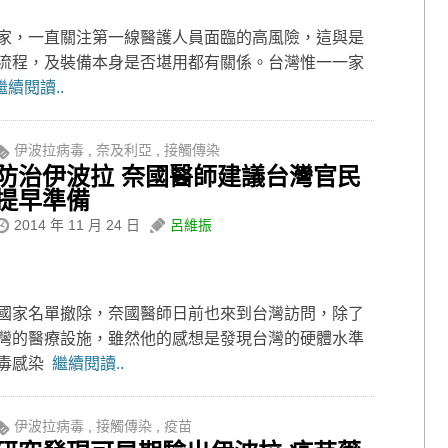
家，一直關注第一線醫護人員面臨的高風險，這與是
流程，及裝備本身是否堪用都有關係。台灣惟一一家
繼續閱讀..
伊波拉病毒
,
奈及利亞
,
接觸傳染
防治伊波拉 奈國醫師建議台灣官民
提早準備
2014 年 11 月 24 日
呂維振
國家名單撤除，奈國醫師日前也來到台灣訪問，除了
灣的醫療設施，雖然他的感想是發現台灣的硬體水準
病毒感染
繼續閱讀..
伊波拉病毒
,
接觸傳染
,
疫苗