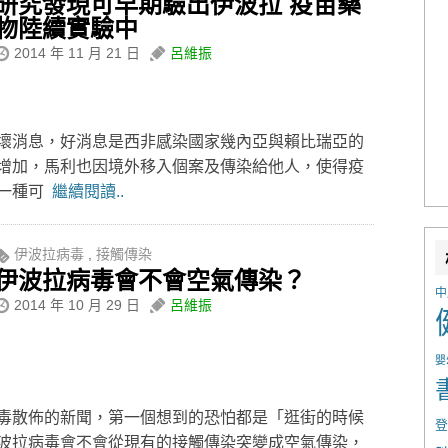
研究發現可早期驗出伊波拉 疫苗藥
物陸續實驗中
2014 年 11 月 21 日
呂維振
壞消息，好消息是西非感染國家幾內亞與賴比瑞亞的
增加，馬利也因境外移入個案及傳染給他人，使得疫
現一種可
繼續閱讀..
伊波拉病毒
,
接觸傳染
伊波拉病毒會不會空氣傳染？
中
2014 年 10 月 29 日
呂維振
嬰
毒散佈的新聞，第一個想到的恐怕都是「逛街的時候
登
波拉病毒會不會從現有的接觸傳染突變成空氣傳染，