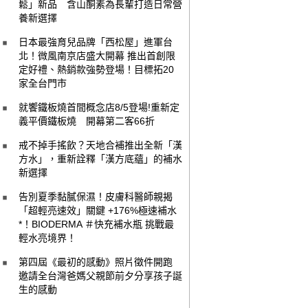
鬆」新品 含山酮素為長輩打造日常營
養新選擇
日本最強育兒品牌「西松屋」進軍台
北！微風南京店盛大開幕 推出首創限
定好禮、熱銷款強勢登場！目標拓20
家全台門市
就饗鐵板燒首間概念店8/5登場!重新定
義平價鐵板燒 開幕第二客66折
戒不掉手搖飲？天地合補推出全新「漢
方水」，重新詮釋「漢方底蘊」的補水
新選擇
告別夏季黏膩保濕！皮膚科醫師親揭
「超輕亮速效」關鍵 +176%極速補水
*！BIODERMA ＃快充補水瓶 挑戰最
輕水亮境界！
第四屆《最初的感動》照片徵件開跑
邀請全台灣爸媽父親節前夕分享孩子誕
生的感動