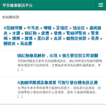
早安健康新訊平台
粉絲團按讚:
Α型鏈球菌
»
中耳炎
»
嗜睡
»
妥瑞症
»
強迫症
»
扁桃腺
炎
»
水腫
»
猩紅熱
»
疲憊
»
發燒
»
腎絲球腎炎
»
腎衰
竭
»
腰痛
»
腹痛
»
蛋白尿
»
血尿
»
貓熊症候群
»
長庚
»
關節炎
»
高血壓
猩紅熱徹底解析，出現 4 個主要症狀立即就醫
Α型鏈球菌是兒童常見的細菌感染症。猩紅熱即是A型鏈球菌咽
喉炎感染所引起的疾病，主要臨床表現為化膿性扁桃腺炎、草
[…]
A族鏈球菌感染像感冒 可能引發自體免疫反應
台灣近年來冬季與春季天氣變化程度大，很容易引起感冒，但
這個季節小朋友好發的不止是感冒，還有 A 族鏈球菌感染。
[…]