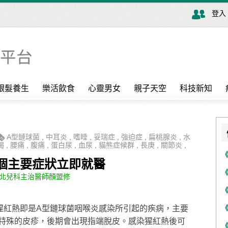
登入
銀髮養生
樂活飲食
心靈男女
親子天空
科技新知
Α型鏈球菌
,
中耳炎
,
嗜睡
,
妥瑞症
,
強迫症
,
扁桃腺炎
,
水
竭
,
腰痛
,
腹痛
,
蛋白尿
,
血尿
,
貓熊症候群
,
長庚
,
關節炎
,
 個主要症狀立即就醫
北兒科主治醫師顏盟修
猩紅熱即是A型鏈球菌咽喉炎感染所引起的疾病，主要
特殊的皮疹，後期會出現指端脫皮。感染猩紅熱後可