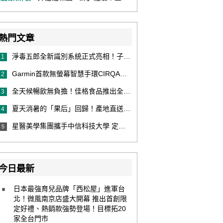
熱門文章
淨毒五郎全新識別系統正式亮相！子品牌然本再推體香噴霧新產品！
1
Garmin首款無螢幕智慧手環CIRQA登場 專注健康無須訂閱！ 輕量舒適風格百搭 生態系無縫串接 打造全天候零干擾健康與恢復管理新體驗
2
全天候暢飲無負擔！佳格食品推出全新穀物茶品牌「穀萃」 首發「穀萃 蕎麥國寶茶」無糖、0咖啡因 24小時暖心陪伴
3
夏天消暑的「果后」回歸！產地直送泰國鮮山竹，打造夏日最頂級的天然補給
4
星醫美學集團攜手中信科技大學 定義未來美學人才新標準 建構健康美學產學共育模式 串聯課程、實習與就業接軌
5
今日最新
日本最強育兒品牌「西松屋」進軍台
北！微風南京店盛大開幕 推出首創限
定好禮、熱銷款強勢登場！目標拓20
家全台門市