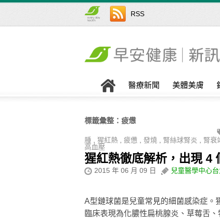
RSS
醫療新聞
美體美膚
標籤彙整：
疲憊
腫
,
猩紅熱
,
疲憊
,
發燒
,
腎絲球腎炎
,
腎衰
高血壓
猩紅熱徹底解析，出現 4
2015 年 06 月 09 日
兒童醫學中心台
Α型鏈球菌是兒童常見的細菌感染症。
臨床表現為化膿性扁桃腺炎、草莓舌、