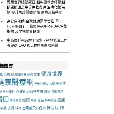
響應世界腦健康日 腦中風學會呼籲腦
健康照護及平等急救資源 治療化繁為
簡 提升急診醫療韌性 為病患搶時間
為健康永續 台灣腎臟醫學會推「1+1
Hold 好腎」 籲掌握eGFR＋UACR雙
指標 及早把關腎健康
中高度近視有解！潛水、極地低溫工作
者優選 EVO ICL 膠原蛋白眼內鏡
標籤雲
健康世界
風
乳癌
伊波拉病毒
健康
健保
健康醫療網
吸菸
基因
失智症
大腦
心臟病
心血管疾病
懷孕
接觸傳染
幼兒
幹細胞
書田
減肥
癌症
疫苗
樂活飲食
熱量
疾病防治
糖尿病
肥
革熱
皮膚
空氣或飛沫傳染
睡眠