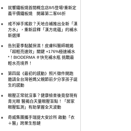
就饗鐵板燒首間概念店8/5登場!重新定
義平價鐵板燒 開幕第二客66折
戒不掉手搖飲？天地合補推出全新「漢
方水」，重新詮釋「漢方底蘊」的補水
新選擇
告別夏季黏膩保濕！皮膚科醫師親揭
「超輕亮速效」關鍵 +176%極速補水
*！BIODERMA ＃快充補水瓶 挑戰最
輕水亮境界！
第四屆《最初的感動》照片徵件開跑
邀請全台灣爸媽父親節前夕分享孩子誕
生的感動
眼壓正常就沒事？健康檢查後竟發現有
青光眼 醫揭白天量眼壓盲點！「居家
眼壓監測」有助掌握全天波動
奇威集團攜手瑞提大安診所 啟動「衣
＋醫」跨業生態鏈