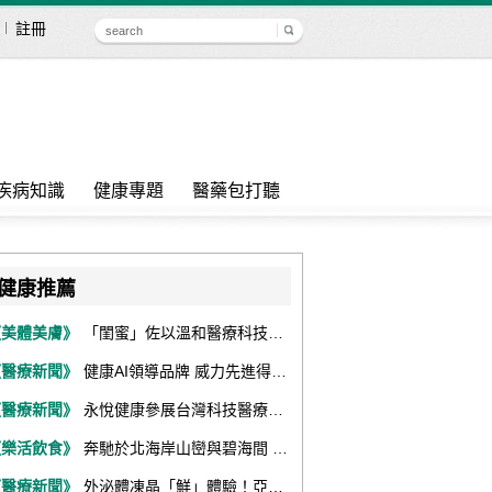
註冊
疾病知識
健康專題
醫藥包打聽
健康推薦
《美體美膚》
「閨蜜」佐以溫和醫療科技，陪伴女性找回身體舒適與自信
《醫療新聞》
健康AI領導品牌 威力先進得獎不斷 同獲『玉山獎』『金炬獎』最高肯定
《醫療新聞》
永悅健康參展台灣科技醫療展 展現數位健康全場景整合能力
《樂活飲食》
奔馳於北海岸山巒與碧海間 跑出屬於你的生命之光 『2026光境半程馬拉松挑戰賽－升龍道』火熱報名中
《醫療新聞》
外泌體凍晶「鮮」體驗！亞家生技解鎖24個月高活性 專利瓶蓋「秒回溶」超驚艷！醫科展秀「睛」亮神采