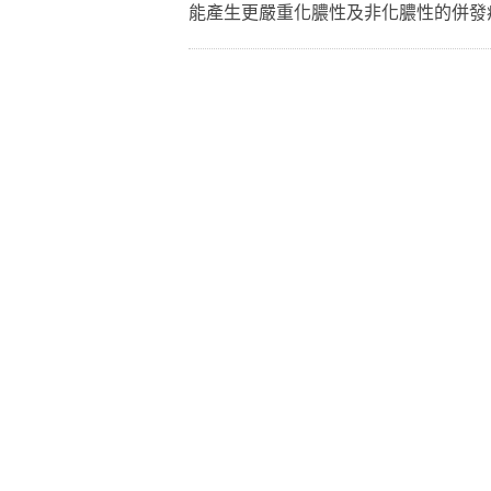
能產生更嚴重化膿性及非化膿性的併