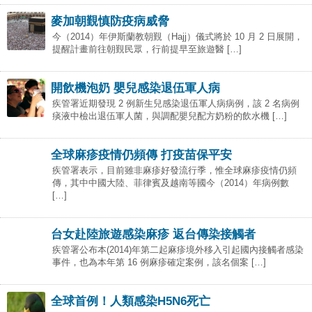
麥加朝覲慎防疫病威脅
今（2014）年伊斯蘭教朝覲（Hajj）儀式將於 10 月 2 日展開，
提醒計畫前往朝覲民眾，行前提早至旅遊醫 […]
開飲機泡奶 嬰兒感染退伍軍人病
疾管署近期發現 2 例新生兒感染退伍軍人病病例，該 2 名病例
痰液中檢出退伍軍人菌，與調配嬰兒配方奶粉的飲水機 […]
全球麻疹疫情仍頻傳 打疫苗保平安
疾管署表示，目前雖非麻疹好發流行季，惟全球麻疹疫情仍頻
傳，其中中國大陸、菲律賓及越南等國今（2014）年病例數
[…]
台女赴陸旅遊感染麻疹 返台傳染接觸者
疾管署公布本(2014)年第二起麻疹境外移入引起國內接觸者感染
事件，也為本年第 16 例麻疹確定案例，該名個案 […]
全球首例！人類感染H5N6死亡