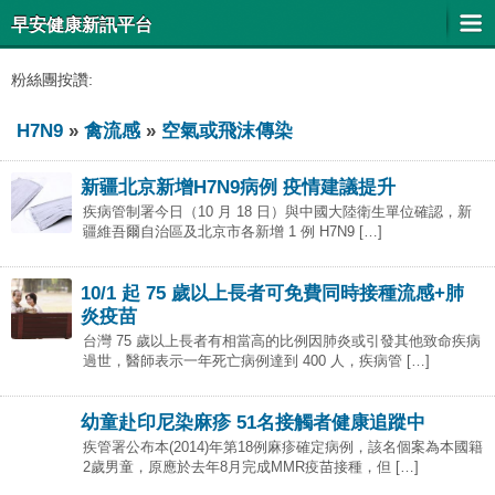
早安健康新訊平台
粉絲團按讚:
H7N9
»
禽流感
»
空氣或飛沫傳染
新疆北京新增H7N9病例 疫情建議提升
疾病管制署今日（10 月 18 日）與中國大陸衛生單位確認，新
疆維吾爾自治區及北京市各新增 1 例 H7N9 […]
10/1 起 75 歲以上長者可免費同時接種流感+肺
炎疫苗
台灣 75 歲以上長者有相當高的比例因肺炎或引發其他致命疾病
過世，醫師表示一年死亡病例達到 400 人，疾病管 […]
幼童赴印尼染麻疹 51名接觸者健康追蹤中
疾管署公布本(2014)年第18例麻疹確定病例，該名個案為本國籍
2歲男童，原應於去年8月完成MMR疫苗接種，但 […]