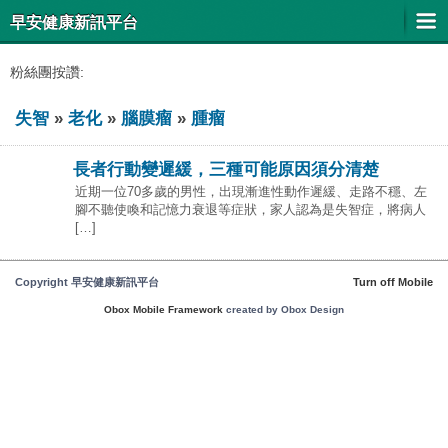
早安健康新訊平台
粉絲團按讚:
失智
»
老化
»
腦膜瘤
»
腫瘤
長者行動變遲緩，三種可能原因須分清楚
近期一位70多歲的男性，出現漸進性動作遲緩、走路不穩、左
腳不聽使喚和記憶力衰退等症狀，家人認為是失智症，將病人
[…]
Copyright 早安健康新訊平台
Turn off Mobile
Obox Mobile Framework
created by Obox Design