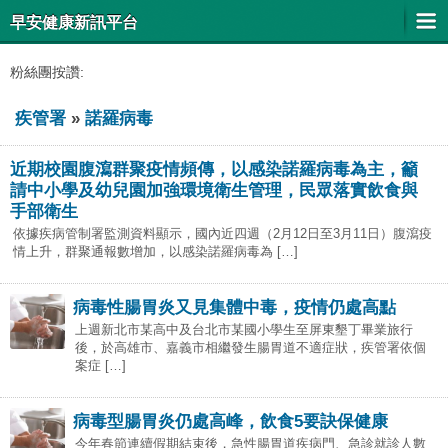
早安健康新訊平台
粉絲團按讚:
疾管署
»
諾羅病毒
近期校園腹瀉群聚疫情頻傳，以感染諾羅病毒為主，籲
請中小學及幼兒園加強環境衛生管理，民眾落實飲食與
手部衛生
依據疾病管制署監測資料顯示，國內近四週（2月12日至3月11日）腹瀉疫
情上升，群聚通報數增加，以感染諾羅病毒為 […]
病毒性腸胃炎又見集體中毒，疫情仍處高點
上週新北市某高中及台北市某國小學生至屏東墾丁畢業旅行
後，於高雄市、嘉義市相繼發生腸胃道不適症狀，疾管署依個
案症 […]
病毒型腸胃炎仍處高峰，飲食5要訣保健康
今年春節連續假期結束後，急性腸胃道疾病門、急診就診人數