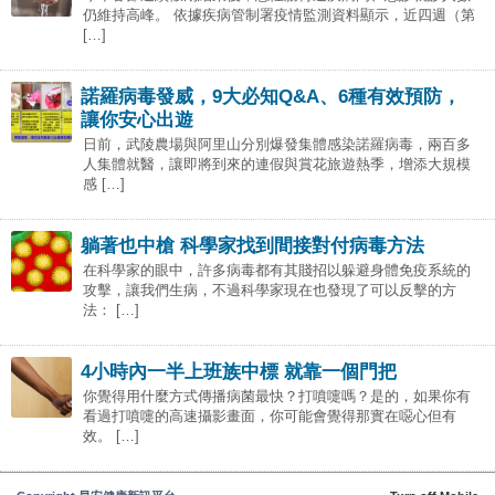
仍維持高峰。 依據疾病管制署疫情監測資料顯示，近四週（第
[…]
諾羅病毒發威，9大必知Q&A、6種有效預防，
讓你安心出遊
日前，武陵農場與阿里山分別爆發集體感染諾羅病毒，兩百多
人集體就醫，讓即將到來的連假與賞花旅遊熱季，增添大規模
感 […]
躺著也中槍 科學家找到間接對付病毒方法
在科學家的眼中，許多病毒都有其賤招以躲避身體免疫系統的
攻擊，讓我們生病，不過科學家現在也發現了可以反擊的方
法： […]
4小時內一半上班族中標 就靠一個門把
你覺得用什麼方式傳播病菌最快？打噴嚏嗎？是的，如果你有
看過打噴嚏的高速攝影畫面，你可能會覺得那實在噁心但有
效。 […]