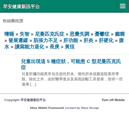
早安健康新訊平台
粉絲團按讚:
嗜睡
»
失智
»
尼曼匹克氏症
»
思覺失調
»
憂鬱症
»
癲癇
»
發展遲緩
»
肌張力不足
»
肝功能
»
肝炎
»
肝硬化
»
腹
水
»
讀寫能力退化
»
長庚
»
黃疸
兒童出現這 5 種症狀，可能患 C 型尼曼匹克氏
症
兒童肝臟功能異常包含急性肝炎、慢性肝炎或膽道阻塞所導
致。除此之外，由於醫學進步及基因診斷工具發展，使得一些
遺傳 […]
Copyright 早安健康新訊平台
Turn off Mobile
Obox Mobile Framework
created by Obox Design