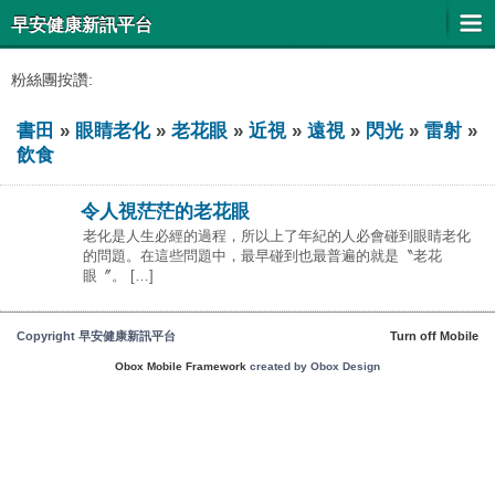
早安健康新訊平台
粉絲團按讚:
書田
»
眼睛老化
»
老花眼
»
近視
»
遠視
»
閃光
»
雷射
»
飲食
令人視茫茫的老花眼
老化是人生必經的過程，所以上了年紀的人必會碰到眼睛老化
的問題。在這些問題中，最早碰到也最普遍的就是〝老花
眼〞。 […]
Copyright 早安健康新訊平台
Turn off Mobile
Obox Mobile Framework
created by Obox Design