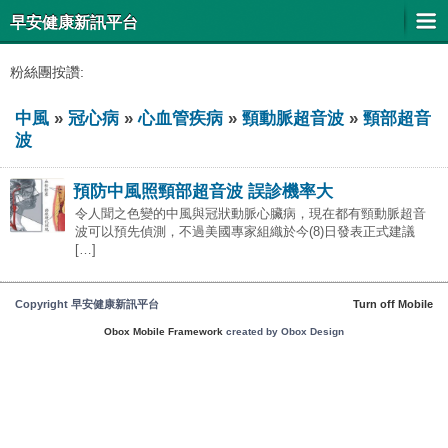
早安健康新訊平台
粉絲團按讚:
中風
»
冠心病
»
心血管疾病
»
頸動脈超音波
»
頸部超音
波
預防中風照頸部超音波 誤診機率大
令人聞之色變的中風與冠狀動脈心臟病，現在都有頸動脈超音
波可以預先偵測，不過美國專家組織於今(8)日發表正式建議
[…]
Copyright 早安健康新訊平台
Turn off Mobile
Obox Mobile Framework
created by Obox Design