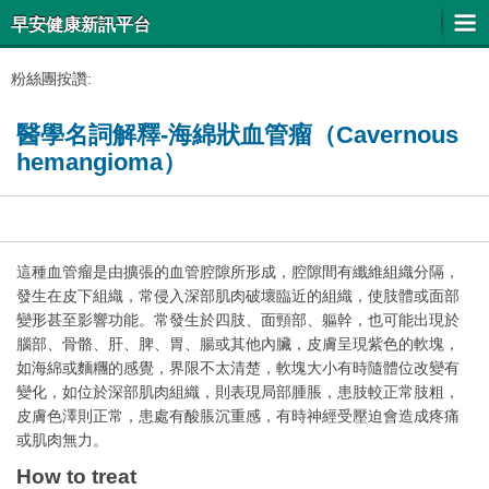
早安健康新訊平台
粉絲團按讚:
醫學名詞解釋-海綿狀血管瘤（Cavernous
hemangioma）
這種血管瘤是由擴張的血管腔隙所形成，腔隙間有纖維組織分隔，
發生在皮下組織，常侵入深部肌肉破壞臨近的組織，使肢體或面部
變形甚至影響功能。常發生於四肢、面頸部、軀幹，也可能出現於
腦部、骨骼、肝、脾、胃、腸或其他內臟，皮膚呈現紫色的軟塊，
如海綿或麵糰的感覺，界限不太清楚，軟塊大小有時隨體位改變有
變化，如位於深部肌肉組織，則表現局部腫脹，患肢較正常肢粗，
皮膚色澤則正常，患處有酸脹沉重感，有時神經受壓迫會造成疼痛
或肌肉無力。
How to treat