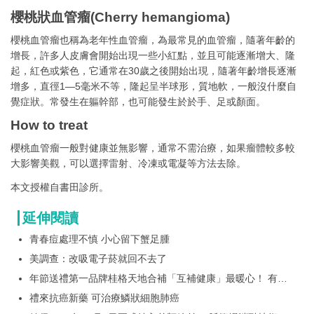
櫻桃狀血管瘤(Cherry hemangioma)
櫻桃血管瘤也稱為老年性血管瘤，為最常見的血管瘤，隨著年齡的
增長，許多人皮膚會開始出現一些小紅點，並且可能逐漸增大、隆
起，紅色或紫色，它通常在30歲之後開始出現，隨著年齡增長逐漸
增多，直徑1—5毫米不等，隆起呈半球形，質地軟，一般沒什麼自
覺症狀。常發生在軀幹部，也可能發生於於手、足或顏面。
How to treat
櫻桃血管瘤一般對健康並無影響，通常不需治療，如果瘤體較多較
大影響美觀，可以選擇雷射、冷凍或電凝等方法去除。
本文授權自書田診所。
延伸閱讀
青春痘處理不慎 小心留下蟹足腫
美調查：改吸電子菸就回不去了
年節送禮第一品牌桂格天地合補「互補健康」最暖心！ 有認
證才是真心意！唯一國家護肝認證*桂格養氣人蔘穩坐健康送
禮來抗癌新藥 可治療鱗狀細胞肺癌
禮 NO.1 桂格推LINE FRIENDS在地特色行李箱限量組，再送