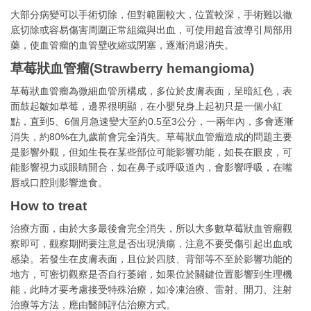
大部分病變可以手術切除，但對範圍較大，位置較深，手術難以徹
底切除或容易傷害周圍正常組織與出血，可使用超音波導引局部用
藥，使血管瘤的血管壁收縮或閉塞，逐漸消退消失。
草莓狀血管瘤(Strawberry hemangioma)
草莓狀血管瘤為微細血管所構成，多位於皮膚表面，呈暗紅色，表
面鼓起皺如草莓，邊界很明顯，在小嬰兒身上起初只是一個小紅
點，直到5、6個月急速變大至約0.5至3公分，一兩年內，多會逐漸
消失，約80%在九歲前會完全消失。草莓狀血管瘤造成的問題主要
是影響外觀，但如生長在某些部位可能影響功能，如長在眼皮，可
能影響視力或眼睛開合，如在鼻子或呼吸道內，會影響呼吸，在嘴
唇或口腔則影響進食。
How to treat
治療方面，由於大多最後會完全消失，所以大多數草莓狀血管瘤觀
察即可，觀察期間要注意是否出現潰瘍，注意不要受傷引起出血或
感染。若發生在皮膚表面，且位於四肢、背部等不至於影響功能的
地方，可密切觀察是否自行萎縮，如果位於關鍵位置影響到生理機
能，此時才要考慮接受特殊治療，如冷凍治療、雷射、開刀、注射
治療等方法，應由醫師評估治療方式。