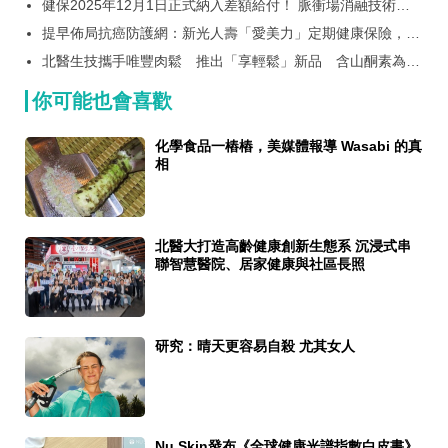
10萬黃金刮刮卡
健保2025年12月1日正式納入差額給付！ 脈衝場消融技術治
療心房顫動急性成功率高達99.7%
提早佈局抗癌防護網：新光人壽「愛美力」定期健康保險，靈
活保障守護女性健康
北醫生技攜手唯豐肉鬆 推出「享輕鬆」新品 含山酮素為長
輩打造日常營養新選擇
你可能也會喜歡
化學食品一樁樁，美媒體報導 Wasabi 的真
相
北醫大打造高齡健康創新生態系 沉浸式串
聯智慧醫院、居家健康與社區長照
研究：晴天更容易自殺 尤其女人
Nu Skin發布《全球健康光譜指數白皮書》