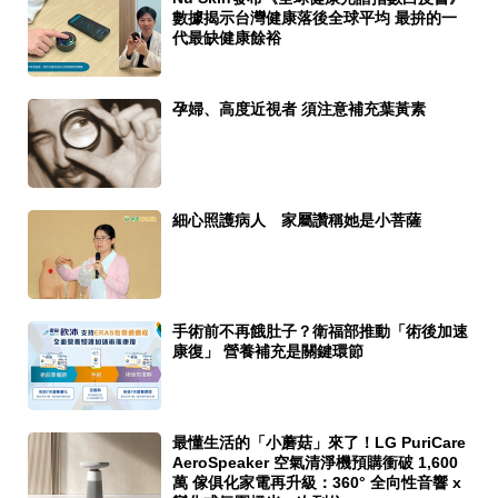
數據揭示台灣健康落後全球平均 最拚的一
代最缺健康餘裕
孕婦、高度近視者 須注意補充葉黃素
細心照護病人 家屬讚稱她是小菩薩
手術前不再餓肚子？衛福部推動「術後加速
康復」 營養補充是關鍵環節
最懂生活的「小蘑菇」來了！LG PuriCare
AeroSpeaker 空氣清淨機預購衝破 1,600
萬 傢俱化家電再升級：360° 全向性音響 x