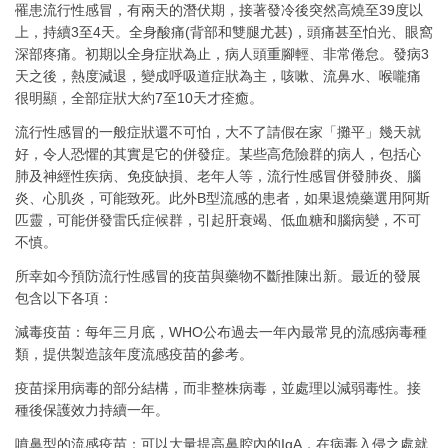
罹患流行性感冒，有兩天的潛伏期，接著發冷後突然高燒至39度以
上，持續3至4天。全身酸痛(背部和雙腿尤甚)，頭痛甚至怕光、眼窩
深部疼痛。初期以全身症狀為止，病人頭重腳輕、非常倦怠。發病3
天之後，熱度減退，變成呼吸道症狀為主，咳嗽、流鼻水、喉嚨痛
很明顯，全部症狀大約7至10天才痊癒。
流行性感冒的一般症狀還不可怕，大不了請假在家「攤平」幾天就
好，令人恐懼的其實是它的併發症。某些高危險群的病人，包括心
肺及神經性疾病、免疫缺損、老年人等，流行性感冒併發肺炎、腦
炎、心肌炎，可能致死。此外B型流感的患者，如果退燒藥選用阿斯
匹靈，可能併發雷氏症候群，引起肝衰竭、低血糖和腦病變，不可
不慎。
所幸如今預防流行性感冒的疫苗與藥物不斷推陳出新。最近的發展
包含以下各項：
減毒疫苗：每年三月底，WHO公布過去一年內最常見的流感病毒種
類，提供製造該年度流感疫苗的參考。
疫苗採用病毒的部分結構，而非整株病毒，並處理以減弱毒性。接
種後保護效力持續一年。
噴鼻型的流感疫苗：可以大量提高鼻腔內的IgA，在病毒入侵之處就