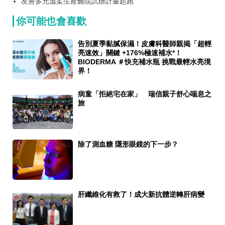
友善多元溫柔生產醫院試辦計畫起跑
你可能也會喜歡
告別夏季黏膩保濕！皮膚科醫師親揭「超輕
亮速效」關鍵 +176%極速補水*！
BIODERMA ＃快充補水瓶 挑戰最輕水亮境
界！
病童「拒絕宅在家」 瑞信親子舒心喘息之
旅
除了測血糖 隱形眼鏡的下一步？
肝纖維化有救了！成大新抗體逆轉肝病變