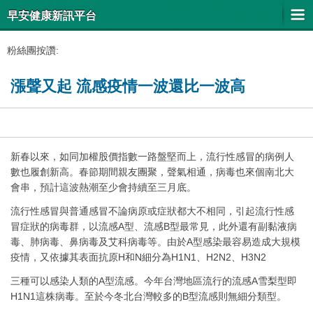
早安健康新訊平台
粉絲團按讚:
漲聲又起 流感疫情一波還比一波高
新春以來，如同加權股價指數一路盤堅而上，流行性感冒的病例人
數也履創新高。春節期間親友團聚，聲氣相通，病毒也來個南北大
會串，預計這波熱潮至少會持續至三月底。
流行性感冒與普通感冒不論病原或症狀都大不相同，引起流行性感
冒症狀的病毒群，以流感A型、流感B型最常見，此外還有副黏液病
毒、肺病毒、鼻病毒及艾科病毒等。由於A型感染最容易造成大規模
疫情，又依據其表面抗原H和N細分為H1N1、H2N2、H3N2
三種可以感染人類的A型流感。今年台灣地區流行的流感A雪梨型即
H1N1這株病毒。至於今冬北台灣較多的B型流感則無細分類型。