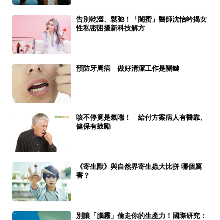
告別乾澀、鬆弛！「閨蜜」醫師沈怡岒揭女
性私密困擾新科技解方
預防牙周病 做好清潔工作是關鍵
咳不停竟是氣喘！ 給付方案病人有醫靠、
健保有鼓勵
《寄生獸》與自然界寄生蟲大比拼 哪個厲
害？
別讓「腦霧」偷走你的生產力！國際研究：