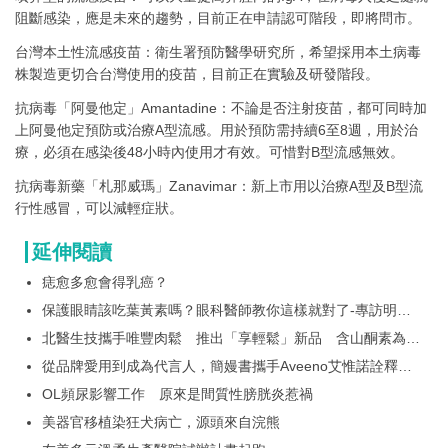
阻斷感染，應是未來的趨勢，目前正在申請認可階段，即將問市。
台灣本土性流感疫苗：衛生署預防醫學研究所，希望採用本土病毒
株製造更切合台灣使用的疫苗，目前正在實驗及研發階段。
抗病毒「阿曼他定」Amantadine：不論是否注射疫苗，都可同時加
上阿曼他定預防或治療A型流感。用於預防需持續6至8週，用於治
療，必須在感染後48小時內使用才有效。可惜對B型流感無效。
抗病毒新藥「札那威瑪」Zanavimar：新上市用以治療A型及B型流
行性感冒，可以減輕症狀。
延伸閱讀
痣愈多愈會得乳癌？
保護眼睛該吃葉黃素嗎？眼科醫師教你這樣就對了-專訪明明
眼科診所黃偉成院長
北醫生技攜手唯豐肉鬆 推出「享輕鬆」新品 含山酮素為長
輩打造日常營養新選擇
從品牌愛用到成為代言人，簡嫚書攜手Aveeno艾惟諾詮釋敏
感肌的溫柔選擇 「1+1敏感肌守護方程式」
OL頻尿影響工作 原來是間質性膀胱炎惹禍
美器官移植染狂犬病亡，源頭來自浣熊