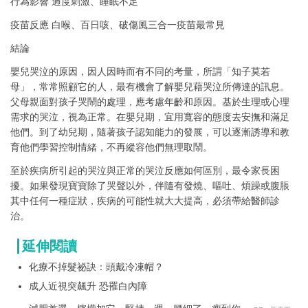
行為影響 過度刺激、睡眠不足
疫苗反應 白喉、百日咳、破傷風三合一疫苗最常見
結論
嬰兒哭泣的原因，因人因時而有不同的考量，所謂「知子莫若
母」，常常照顧它的人，最有機會了解嬰兒藉哭泣所傳達的訊息。
父母親面對孩子哭鬧的處理，應考慮年齡和原因。基於生理或心理
需求的哭泣，視為正常。在嬰兒期，宜用寬容的態度去安撫和滿足
他們。到了幼兒期，隨著孩子認知能力的發展，可以逐漸誘導和教
育他們學習控制情緒，不再縱容他們無理取鬧。
至於疾病所引起的哭泣與正常的哭泣反應如何區別，最令家長困
擾。如果發現寶寶除了哭聲以外，伴隨有發燒、嘔吐、煩躁或腹脹
其中任何一種症狀，疾病的可能性就大大提高，必須帶給醫師診
治。
延伸閱讀
化療不掉髮祕訣：頭戴冷凍帽？
成人近視突飆升 恐罹白內障