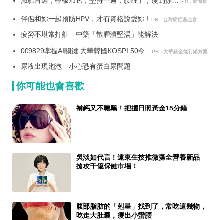
減肥首選，檸檬加它，堅持一週，腰細了，瘦到你懷
PR．新素簡
疑人生
伴侶和妳一起預防HPV，才有資格說愛妳！
PR．台灣癌症基金會
疲勞不堪常打鼾 中藥「散腫潰堅湯」能解決
009829掌握AI關鍵 大華韓國KOSPI 50今強
PR．大華銀全能行銷方案
勢開募
尿液出現泡泡 小心恐有蛋白尿問題
你可能也會喜歡
補鈣又不曬黑！把握日照黃金15分鐘
吳淡如代言！遠東生技推微藻全營養新品
搶攻千億保健市場！
腹部脂肪的「剋星」找到了，常吃這幾物，
吃走大肚囊，瘦出小蠻腰