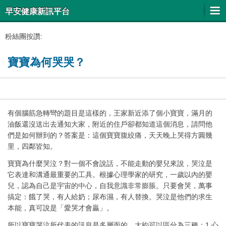
早安健康新訊平台
粉絲團按讚:
寶寶為何哭哭？
有個腦筋急轉彎的題目是這樣的，王家新近添了個小寶寶，滿月的
油飯還沒送出去通知大家，附近的住戶卻都知道這個消息，請問他
們是如何辦到的？答案是：這個寶寶腹絞痛，天天晚上哭得方圓幾
里，四鄰皆知。
寶寶為什麼哭泣？對一個不會說話，不能走動的嬰兒來說，哭泣是
它表達和溝通最重要的工具。根據心理學家的研究，一歲以內的嬰
兒，認為自己是宇宙的中心，自我意識非常膨脹。只要會哭，萬事
搞定：餓了哭，有人給奶；尿布濕，有人替換。哭泣是他們的求生
本能，真可說是「愛哭才會贏」。
所以寶寶哭泣所代表的訊息是多層面的。大約可以區分為三種：1.心