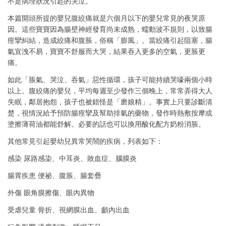
不是病理狀況引起的哭泣。
本篇開頭所提的嬰兒腹絞痛就是六個月以下的嬰兒常見的夜哭原
因。這些寶寶因為腸壁神經發育尚未成熟，蠕動波不規則，以致腸
痙攣糾結，造成絞痛和腹脹，俗稱「膨風」。當絞痛引起阻塞，腸
氣宣洩不易，寶寶不舒服而大哭，結果吞入更多的空氣，更脹更
痛。
如此「脹氣、哭泣、吞氣」惡性循環，孩子可能持續哭嚎兩個小時
以上。腹絞痛的嬰兒，平均每週至少發作三個晚上，常常弄得大人
失眠，鄰居抱怨，孩子也被錯怪是「磨娘精」。事實上只要診斷清
楚，視情況給予預防腸痙攣及幫助排氣的藥物，發作時熱敷按摩或
塗擦薄荷油都能舒解。必要的話也可以換用酸化配方奶粉消脹。
其他常見引起嬰幼兒異常哭鬧的疾病，列表如下：
感染 尿路感染、中耳炎、敗血症、腦膜炎
腸胃疾患 便祕、腹脹、腸套疊
外傷 眼角膜擦傷、眼內異物
受虐兒童 骨折、視網膜出血、顱內出血