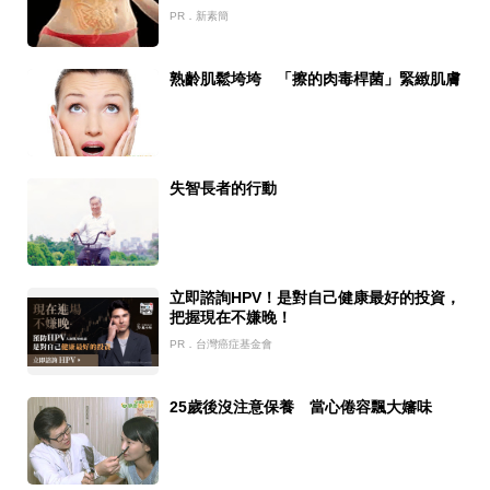
PR．新素簡
熟齡肌鬆垮垮 「擦的肉毒桿菌」緊緻肌膚
失智長者的行動
立即諮詢HPV！是對自己健康最好的投資，
把握現在不嫌晚！
PR．台灣癌症基金會
25歲後沒注意保養 當心倦容飄大嬸味