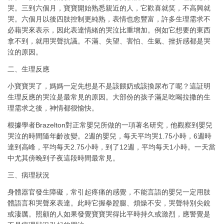
哭。三到六個月，寶寶開始熟悉親近的人，它歡喜就笑，不高興就
哭。六個月以後四肢控制更純熟，表情也愈豐富，許多生理需求不
必藉哭來表示，因此表達情緒的哭泣比重增加。例如它想要的東西
拿不到，就用哭聲抗議。不滿、失望、害怕、生氣、挫折感都是哭
泣的原因。
二、生理反應
小寶寶哭了，媽媽一定先想是不是該餵奶或該換尿布了呢？這証明
生理反應的哭泣是最常見的原因。大部份的孩子滿足吃喝拉撒的生
理需求之後，神情都很愉快。
根據學者Brazelton對正常嬰兒所做的一項著名研究，他觀察到嬰兒
哭泣的時間隨年齡改變。2週的嬰兒，每天平均哭1.75小時，6週時
達到高峰，平均每天2.75小時，到了12週，平均每天1小時。一天當
中尤其傍晚到子夜這段時間最常見。
三、病理狀況
身體器官發生障礙，常引起疼痛的感覺，不能言語的嬰兒一定用肢
體語言和哭聲來表達。此時它握拳蹬腿、煩燥不安，哭聲特別尖銳
或淒厲。照顧的人如果發覺寶寶哭得比平時持久或激烈，應警覺是