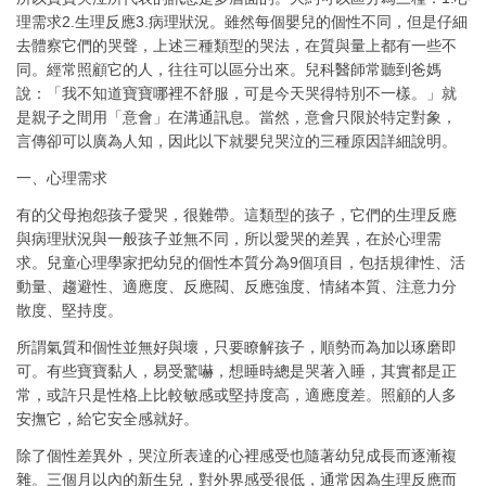
理需求2.生理反應3.病理狀況。雖然每個嬰兒的個性不同，但是仔細
去體察它們的哭聲，上述三種類型的哭法，在質與量上都有一些不
同。經常照顧它的人，往往可以區分出來。兒科醫師常聽到爸媽
說：「我不知道寶寶哪裡不舒服，可是今天哭得特別不一樣。」就
是親子之間用「意會」在溝通訊息。當然，意會只限於特定對象，
言傳卻可以廣為人知，因此以下就嬰兒哭泣的三種原因詳細說明。
一、心理需求
有的父母抱怨孩子愛哭，很難帶。這類型的孩子，它們的生理反應
與病理狀況與一般孩子並無不同，所以愛哭的差異，在於心理需
求。兒童心理學家把幼兒的個性本質分為9個項目，包括規律性、活
動量、趨避性、適應度、反應閥、反應強度、情緒本質、注意力分
散度、堅持度。
所謂氣質和個性並無好與壞，只要瞭解孩子，順勢而為加以琢磨即
可。有些寶寶黏人，易受驚嚇，想睡時總是哭著入睡，其實都是正
常，或許只是性格上比較敏感或堅持度高，適應度差。照顧的人多
安撫它，給它安全感就好。
除了個性差異外，哭泣所表達的心裡感受也隨著幼兒成長而逐漸複
雜。三個月以內的新生兒，對外界感受很低，通常因為生理反應而