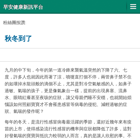
早安健康新訊平台
粉絲團按讚:
秋冬到了
九月的中下旬，今年的第一道冷鋒來襲氣溫突然的下降了六、七
度，許多人也就因此而著了涼，噴嚏直打個不停，兩管鼻子禁不住
的如壞掉水龍頭般的滴個不止，尤其是對冷空氣敏感的人，如鼻子
過敏、氣喘的孩子，更是像氣象台一樣，提前的出現鼻塞、流鼻
水、眼睛紅癢甚至夜咳的症狀，讓父母親們睡不安穩，也就開始煩
惱該如何照顧寶寶才不會罹患感冒等病毒的侵犯、減輕過敏的症
狀、氣喘的發作呢？
每年的冬天，是流行性感冒病毒最活躍的季節，還好近幾年來有疫
苗的上市，使得感染流行性感冒的機率與症狀都降低了許多，這對
好發氣喘的寶寶與抵抗力較弱的人而言，真的是讓人欣慰的事。不