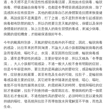
過，冬天裡不是只有流性性感冒病毒活躍，其他如水痘病毒，輪狀
病毒、呼吸道融合病毒等等，也都是冬季裡容易感染的疾病，除了
流感與水痘有疫苗外，其他的都須靠自己的身體製造抗體來恢復健
康。再說疫苗不是萬靈丹，打了之後，也不是對所有會引起感冒的
病毒都有防禦的能力，所以仍然要注意天氣的變化，保暖以及保持
身體最好的狀況，加上注意個人的衛生習慣的養成，來減少病毒、
病菌的侵犯機會，才能確保過個好年冬。
今年的颱風特別多，天氣的變化也格外的不穩定，因此，輪狀病毒
的感染，比往常來的早與洶湧，不論大人或小孩都因輪狀病毒的感
染而發高燒、嘔吐不止、水瀉，甚至因而住院治療。輪狀病毒感
染，通常是季節性的感染，主要好發於冬節，所以又稱為「冬季腹
瀉」。大人小孩都可能感染，不過一般大人較不會有明顯的症狀，
但是今年卻是例外。要注意的是兩歲以內的嬰幼兒，感染輪狀病毒
時，症狀會比較嚴重，甚至有危及生命的可能。拉肚子，是輪狀病
毒感染最主要的症狀。其它經常會伴隨著的是發燒、噁心、嘔吐、
食慾不佳等急性腸胃炎症狀。約需經兩天的時間，發燒與嘔吐的症
狀才會緩解，拉肚子則會持續一個星期左右。整個病程約需一個星
期左右才會結束。不過危險性高的嬰幼兒，必須時時注意以避免因
持續的嘔吐、發高燒與拉肚子而導致脫水與電解質不平衡，而危及
生命。