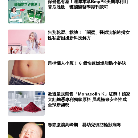
保健也有感！達摩本草BmpP®美國專利山
苦瓜胜肽 獲國際醫學期刊認可
告別乾澀、鬆弛！「閨蜜」醫師沈怡岒揭女
性私密困擾新科技解方
甩掉惱人小腹！ 6 個快速燃燒脂肪小祕訣
歐盟嚴規禁售「Monacolin K」紅麴！娘家
大紅麴憑專利獨家原料 展現極致安全性成
全球新趨勢
春節腹瀉高峰期 嬰幼兒慎防輪狀病毒