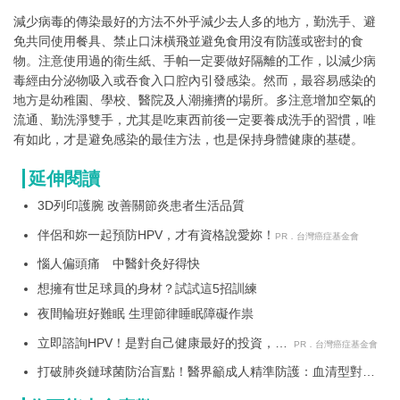
減少病毒的傳染最好的方法不外乎減少去人多的地方，勤洗手、避
免共同使用餐具、禁止口沫橫飛並避免食用沒有防護或密封的食
物。注意使用過的衛生紙、手帕一定要做好隔離的工作，以減少病
毒經由分泌物吸入或吞食入口腔內引發感染。然而，最容易感染的
地方是幼稚園、學校、醫院及人潮擁擠的場所。多注意增加空氣的
流通、勤洗淨雙手，尤其是吃東西前後一定要養成洗手的習慣，唯
有如此，才是避免感染的最佳方法，也是保持身體健康的基礎。
延伸閱讀
3D列印護腕 改善關節炎患者生活品質
伴侶和妳一起預防HPV，才有資格說愛妳！
PR．台灣癌症基金會
惱人偏頭痛 中醫針灸好得快
想擁有世足球員的身材？試試這5招訓練
夜間輪班好難眠 生理節律睡眠障礙作祟
立即諮詢HPV！是對自己健康最好的投資，把
PR．台灣癌症基金會
握現在不嫌晚！
打破肺炎鏈球菌防治盲點！醫界籲成人精準防護：血清型對準
新興變異株是關鍵