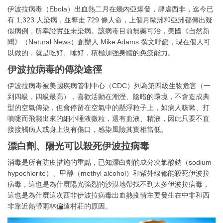
伊波拉病毒（Ebola）出血熱二月在幾內亞爆發，肆虐西非，迄今已
有 1,323 人染病，並奪走 729 條人命，上個月歐洲和亞洲都傳出疑
似病例，所幸證實並未染病。該病毒目前無藥可治，美國《自然新
聞》（Natural News）創辦人 Mike Adams 撰文呼籲，現在個人可
以做的，就是吃好、睡好，積極加強身體的免疫能力。
伊波拉病毒的傳染途徑
伊波拉病毒被美國疾病管制中心（CDC）列為第四級生物危害（一
到四級，四級最高），喜歡活動在潮溼、陰暗的環境，不會造成典
型的空氣傳染，但會停留在空氣中的懸浮粒子上，如病人咳嗽、打
噴嚏而飛濺出來的細小唾液微粒，還有血液、精液，因此只要不直
接接觸病人或身上沒有傷口，感染風險其實相當低。
漂白劑、陽光可以殺死伊波拉病毒
消毒是所有防疫措施的重點，已知漂白劑的成分次氯酸鈉（sodium
hypochlorite）、甲醇（methyl alcohol）和紫外線都能殺死伊波拉
病毒，這也是為什麼陽光強烈的沙漠地帶找不到太多伊波拉病毒，
這也是為什麼這次西非伊波拉病毒出血熱疫情主要發生在中非和西
非靠近熱帶雨林偏遠村莊的原因。