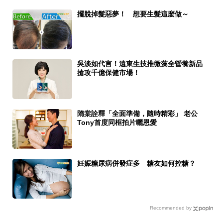
擺脫掉髮惡夢！ 想要生髮這麼做～
吳淡如代言！遠東生技推微藻全營養新品
搶攻千億保健市場！
隋棠詮釋「全面準備，隨時精彩」 老公
Tony首度同框拍片曬恩愛
妊娠糖尿病併發症多 糖友如何控糖？
Recommended by