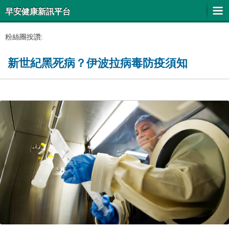
早安健康新訊平台
粉絲團按讚:
新世紀黑死病？伊波拉病毒防疫須知