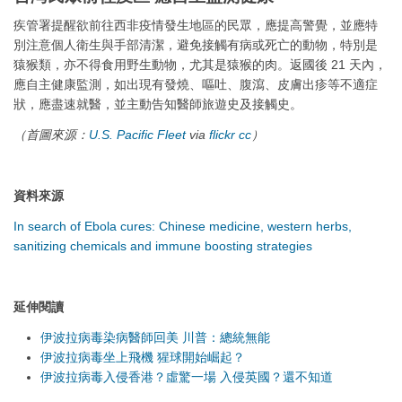
疾管署提醒欲前往西非疫情發生地區的民眾，應提高警覺，並應特
別注意個人衛生與手部清潔，避免接觸有病或死亡的動物，特別是
猿猴類，亦不得食用野生動物，尤其是猿猴的肉。返國後 21 天內，
應自主健康監測，如出現有發燒、嘔吐、腹瀉、皮膚出疹等不適症
狀，應盡速就醫，並主動告知醫師旅遊史及接觸史。
（首圖來源：
U.S. Pacific Fleet
via
flickr
cc
）
資料來源
In search of Ebola cures: Chinese medicine, western herbs,
sanitizing chemicals and immune boosting strategies
延伸閱讀
伊波拉病毒染病醫師回美 川普：總統無能
伊波拉病毒坐上飛機 猩球開始崛起？
伊波拉病毒入侵香港？虛驚一場 入侵英國？還不知道