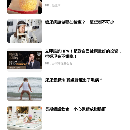
PR．新素簡
糖尿病該做哪些檢查？ 這些都不可少
立即諮詢HPV！是對自己健康最好的投資，
把握現在不嫌晚！
PR．台灣癌症基金會
尿尿竟起泡 難道腎臟出了毛病？
長期錯誤飲食 小心累積成脂肪肝