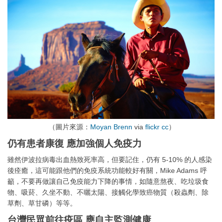
（圖片來源：
Moyan Brenn
via
flickr
cc
）
仍有患者康復
應加強個人免疫力
雖然伊波拉病毒出血熱致死率高，但要記住，仍有 5-10% 的人感染
後痊癒，這可能跟他們的免疫系統功能較好有關，Mike Adams 呼
籲，不要再做讓自己免疫能力下降的事情，如隨意熬夜、吃垃圾食
物、吸菸、久坐不動、不曬太陽、接觸化學致癌物質（殺蟲劑、除
草劑、草甘磷）等等。
台灣民眾前往疫區
應自主監測健康