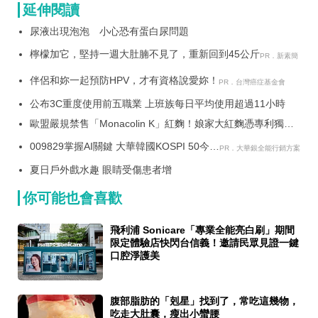
延伸閱讀
尿液出現泡泡 小心恐有蛋白尿問題
檸檬加它，堅持一週大肚腩不見了，重新回到45公斤
PR．新素簡
伴侶和妳一起預防HPV，才有資格說愛妳！
PR．台灣癌症基金會
公布3C重度使用前五職業 上班族每日平均使用超過11小時
歐盟嚴規禁售「Monacolin K」紅麴！娘家大紅麴憑專利獨家
原料 展現極致安全性成全球新趨勢
009829掌握AI關鍵 大華韓國KOSPI 50今強
PR．大華銀全能行銷方案
勢開募
夏日戶外戲水趣 眼睛受傷患者增
你可能也會喜歡
飛利浦 Sonicare「專業全能亮白刷」期間
限定體驗店快閃台信義！邀請民眾見證一鍵
口腔淨護美
腹部脂肪的「剋星」找到了，常吃這幾物，
吃走大肚囊，瘦出小蠻腰