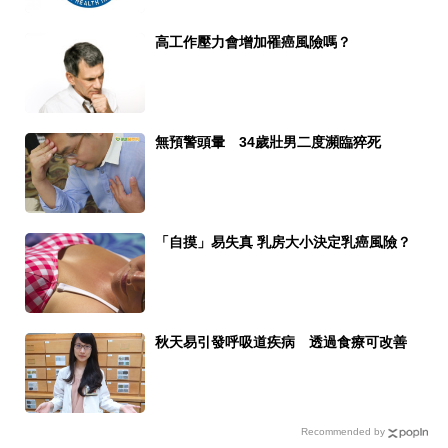
高工作壓力會增加罹癌風險嗎？
無預警頭暈 34歲壯男二度瀕臨猝死
「自摸」易失真 乳房大小決定乳癌風險？
秋天易引發呼吸道疾病 透過食療可改善
Recommended by