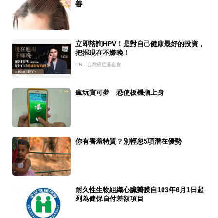
善
立即諮詢HPV！是對自己健康最好的投資，
把握現在不嫌晚！
PR．台灣癌症基金會
瘋玩寶可夢 恐使板機指上身
你有害羞特質？別輕忽5項潛在優勢
耐久性生物組織心臟瓣膜自103年6月1日起
列為健保自付差額項目