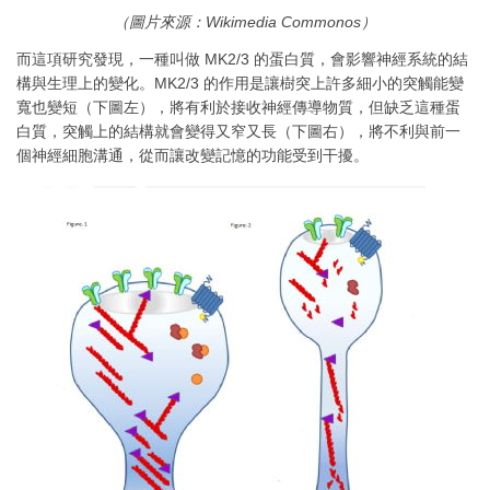
（圖片來源：Wikimedia Commonos）
而這項研究發現，一種叫做 MK2/3 的蛋白質，會影響神經系統的結
構與生理上的變化。MK2/3 的作用是讓樹突上許多細小的突觸能變
寬也變短（下圖左），將有利於接收神經傳導物質，但缺乏這種蛋
白質，突觸上的結構就會變得又窄又長（下圖右），將不利與前一
個神經細胞溝通，從而讓改變記憶的功能受到干擾。