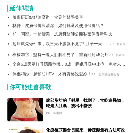
延伸閱讀
臉龐斑斑點點怎麼辦：常見的醫學美容
林仲：皮膚保養與清潔：如何挑選及使用保養品？
和「閨蜜」一起變美 皮膚科醫師公開私密保養新科技
起床就先做件事，沒三天小腹就不見了! 肚子一天天
PR．新素簡
變小！
檸檬加它，堅持一週大肚腩不見了，重新回到45公斤
PR．新素簡
全台5成民眾打呼隱藏危機，8成「睡眠呼吸中止症」患者未就
醫
伴侶和妳一起預防HPV，才有資格說愛妳！
PR．台灣癌症基金會
你可能也會喜歡
腹部脂肪的「剋星」找到了，常吃這幾物，
吃走大肚囊，瘦出小蠻腰
PR．新素簡
化療後頭髮會長回來 稀疏髮量有方法可改