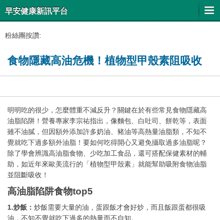
早安健康新訊平台
粉絲團按讚:
食物隱藏高油危機！植物型甲殼素阻吸收
明明吃的很少，怎麼體重不減反升？關鍵在於有些常見食物隱藏高
油脂陷阱！營養專家李宗祐指出，像麵包、白吐司、餅乾等，表面
雖不油膩，但因額外添加許多奶油、豬油等高熱量油脂類，不知不
覺就吃下過多額外油脂！要如何吃得開心又避免攝取過多油脂呢？
除了學會辨識高油脂食物、少吃加工食品，還可搭配保健素材的輔
助，如近年來歐美流行的「植物型甲殼素」就能幫助吸附食物油脂
並阻斷吸收！
高油脂陷阱食物top5
1.炒飯：
炒飯需要大量的油，蛋跟飯才會好炒，而且飯跟蛋都很吸
油，不知不覺就吃下過多的熱量而不自知。