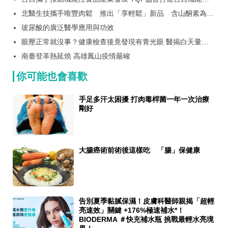
食品交流平台 TQF-FF首批授證成果同步亮相
北醫生技攜手唯豐肉鬆 推出「享輕鬆」新品 含山酮素為長
輩打造日常營養新選擇
玻尿酸的廣泛醫學應用與功效
眼壓正常就沒事？健康檢查後竟發現有青光眼 醫揭白天量眼
壓盲點！「居家眼壓監測」有助掌握全天波動
南臺登革熱延燒 高雄鳳山疫情嚴峻
你可能也會喜歡
手足多汗太困擾 打肉毒桿菌一年一次治療
剛好
大腸癌術前術後這樣吃 「腸」保健康
告別夏季黏膩保濕！皮膚科醫師親揭「超輕
亮速效」關鍵 +176%極速補水*！
BIODERMA ＃快充補水瓶 挑戰最輕水亮境