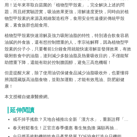
用！近年來萃取自菇菌的「植物型甲殼素」，完全解決上述的問
題，而且經實驗證實，吸油效果更強，溶解速度更快，同時由於植
物型甲殼素的來源及精緻製造程序，食用安全性遠優於傳統甲殼
素，素食族群也能食用。
植物型甲殼素快速溶解及強力吸附油脂的特性，特別適合飲食容易
油膩的外食族，還有想控制體重的人，李宗祐解釋，因為植物型甲
殼素的分子小，只要餐前1分鐘食用就能快速溶解並發揮效果，有效
吸附飲食中的油脂，達到減少多餘油脂及熱量吸收目的，不僅能幫
助體重下降，還能有助於控制膽固醇，避免三高危機喔！
但是提醒大家，除了使用油切保健食品減少油脂吸收外，也要懂得
辨識隱藏版高油脂食物，並勤加運動，才能有效甩油、防肥顧健
康！
本文授權自健康醫療網。
延伸閱讀
戒不掉手搖飲？天地合補推出全新「漢方水」，重新詮釋「漢
方底蘊」的補水新選擇
春天輕鬆養生！正官庄春季優惠 養生無負擔 滿額再抽
GOGORO
台日攜手推動機能性食品產業發展 TQF協會打造台日機能性