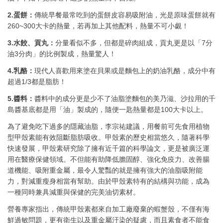
2.蛋餅：
傳統早餐最常吃到的蛋餅皮容易吸附油，光是原味蛋餅就有
260~300大卡的熱量，若再加上其他配料，熱量不可小覷！
3.水餃、貢丸：
分量看似不多，但都是碎肉組成，貢丸更是以「7分
油3分肉」的比例製成，熱量驚人！
4.乳酪：
現代人喜歡用來塗在貝果或是麵包上的奶油乳酪，成分中有
超過1/3都是脂肪！
5.醬料：
醬料中的成分更是少不了油脂塗麵包的美乃滋、沙拉用的千
島醬基底都是用「油」製成的，隨便一匙熱量都是100大卡以上。
為了避免吃下過多的隱藏油脂，李宗祐建議，用餐前可先食用植物
型甲殼素能有效阻斷脂肪吸收。甲殼素的歷史相當悠久，隨著科學
快速發展，甲殼素研究除了擁有近千篇的科學論文，更是被廣泛運
用在醫療保健領域。不但能有助降低膽固醇、強化免疫力、改善腸
道機能、吸附重金屬，最令人驚豔的就是擁有強大的油脂吸附能
力，對減重瘦身相當有幫助。由於甲殼素特有的結構與功能，成為
一種同時兼具減重與保健的完美油切素材。
營養專家指出，傳統甲殼素都來自加工廠廢棄的蝦蟹殼，不僅有海
鮮過敏問題，更有衛生以及重金屬汙染的疑慮，而且素食者不能食