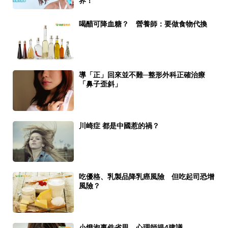
界！
喝醋可降血糖？ 營養師：要做食物代換
導「正」回來並不難─整形外科正確治療
「鼻子歪斜」
川崎症 都是中國惹的禍？
吃優格、乳製品降乳癌風險 但吃起司恐增
風險？
小燈泡事件省思 心理師提4建議