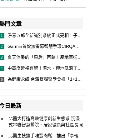
熱門文章
淨毒五郎全新識別系統正式亮相！子品牌然本再推體香噴霧新產品！
1
Garmin首款無螢幕智慧手環CIRQA登場 專注健康無須訂閱！ 輕量舒適風格百搭 生態系無縫串接 打造全天候零干擾健康與恢復管理新體驗
2
夏天消暑的「果后」回歸！產地直送泰國鮮山竹，打造夏日最頂級的天然補給
3
中高度近視有解！潛水、極地低溫工作者優選 EVO ICL 膠原蛋白眼內鏡
4
為健康永續 台灣腎臟醫學會推「1+1 Hold 好腎」 籲掌握eGFR＋UACR雙指標 及早把關腎健康
5
今日最新
北醫大打造高齡健康創新生態系 沉浸
式串聯智慧醫院、居家健康與社區長照
北醫生技攜手唯豐肉鬆 推出「享輕