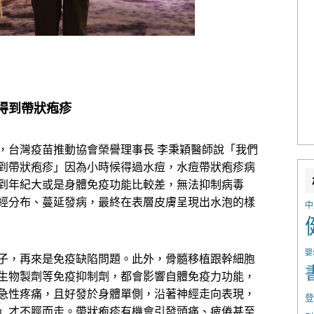
得到帶狀疱疹
，台灣疫苗推動協會榮譽理事長 李秉穎醫師說「我們
到帶狀疱疹」因為小時候得過水痘，水痘帶狀疱疹病
到年紀大或是身體免疫功能比較差，無法抑制病毒
經分布、蔓延發病，最終在表層皮膚呈現出水泡的樣
中
嬰
子，再來是免疫缺陷問題。此外，骨髓移植跟幹細胞
生物製劑等免疫抑制劑，都會影響自體免疫力功能，
急性疼痛，且好發於身體單側，沿著神經走向表現，
登
」才不脛而走。帶狀疱疹有機會引發頭痛、疲倦甚至