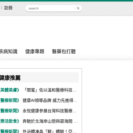
註冊
疾病知識
健康專題
醫藥包打聽
健康推薦
《美體美膚》
「閨蜜」佐以溫和醫療科技，陪伴女性找回身體舒適與自信
《醫療新聞》
健康AI領導品牌 威力先進得獎不斷 同獲『玉山獎』『金炬獎』最高肯定
《醫療新聞》
永悅健康參展台灣科技醫療展 展現數位健康全場景整合能力
《樂活飲食》
奔馳於北海岸山巒與碧海間 跑出屬於你的生命之光 『2026光境半程馬拉松挑戰賽－升龍道』火熱報名中
《醫療新聞》
外泌體凍晶「鮮」體驗！亞家生技解鎖24個月高活性 專利瓶蓋「秒回溶」超驚艷！醫科展秀「睛」亮神采