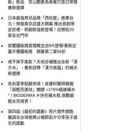
鬆」新品 含山酮素為長輩打造日常營
養新選擇
日本最強育兒品牌「西松屋」進軍台
北！微風南京店盛大開幕 推出首創限
定好禮、熱銷款強勢登場！目標拓20
家全台門市
就饗鐵板燒首間概念店8/5登場!重新定
義平價鐵板燒 開幕第二客66折
戒不掉手搖飲？天地合補推出全新「漢
方水」，重新詮釋「漢方底蘊」的補水
新選擇
告別夏季黏膩保濕！皮膚科醫師親揭
「超輕亮速效」關鍵 +176%極速補水
*！BIODERMA ＃快充補水瓶 挑戰最
輕水亮境界！
第四屆《最初的感動》照片徵件開跑
邀請全台灣爸媽父親節前夕分享孩子誕
生的感動