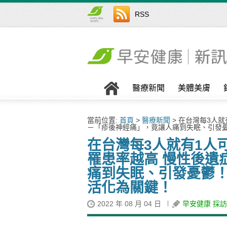
RSS
醫療新聞
美體美膚
當前位置:
首頁
>
醫療新聞
> 在台灣每3人
－「疹後神經痛」，竟讓人痛到失眠、引發憂
在台灣每3人就有1人
罹患率越高 慢性後遺
痛到失眠、引發憂鬱！
活化為關鍵！
2022 年 08 月 04 日
早安健康 採訪