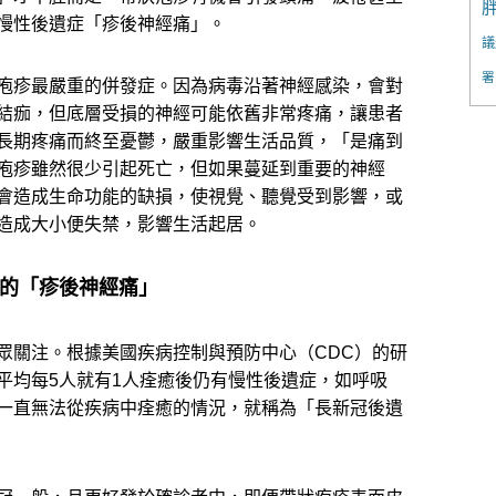
慢性後遺症「疹後神經痛」。
議
署
疱疹最嚴重的併發症。因為病毒沿著神經感染，會對
結痂，但底層受損的神經可能依舊非常疼痛，讓患者
長期疼痛而終至憂鬱，嚴重影響生活品質，「是痛到
疱疹雖然很少引起死亡，但如果蔓延到重要的神經
會造成生命功能的缺損，使視覺、聽覺受到影響，或
造成大小便失禁，影響生活起居。
去的「疹後神經痛」
眾關注。根據美國疾病控制與預防中心（CDC）的研
平均每5人就有1人痊癒後仍有慢性後遺症，如呼吸
一直無法從疾病中痊癒的情況，就稱為「長新冠後遺