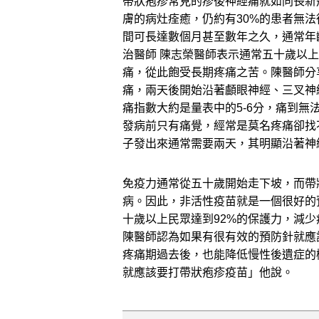
帶狀疱疹常見的疹後神經痛就如同長新
膚的病灶痊癒，仍約有30%的患者無
間可長達數個月甚至數年之久，通常年
治醫師 陳志榮醫師表示通常五十歲以
痛，從此飽受長期疼痛之苦。陳醫師分
痛，兩天後開始沿著顱眼神經、三叉神
痛指數大約是量表中的5-6分，痛到
發病前只有痛覺，經常是莫名疼痛卻找
子發出來通常需要兩天，其明顯沿著神
免疫力通常從五十歲開始走下坡，而帶
病。因此，非活性疫苗就是一個很好的
十歲以上民眾達到92%的保護力，減
陳醫師認為如果有很有效的預防針就應
疼痛期過去後，也能降低慢性後遺症的
就應該要打帶狀疱疹疫苗」他說。