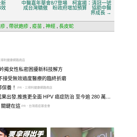
全新
中醫嘉年華會8/7登場 柯富揚：清冠一號
3效
成台灣驕傲 盼政府增加預算 協助中醫
界成長
→
疱疹
,
帶狀皰疹
,
疫苗
,
神經
,
長皮蛇
三得利健康網路商店
岒揭女性私密困擾新科技解方
是不接受無效過度醫療的臨終折磨
部保養！
PR．三得利健康網路商店
成果出發,推進更全面 HPV 癌症防治 至今逾 280 萬人
？關鍵在這
PR．台灣癌症基金會