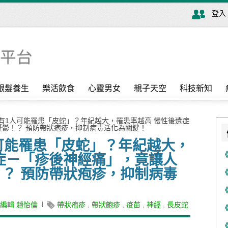
登入
銀髮養生
樂活飲食
心靈男女
親子天空
科技新知
就有1人可能罹患「皮蛇」？年紀越大，罹患率越高 慢性後遺症
鬱！？ 預防帶狀疱疹，抑制病毒活化為關鍵！
可能罹患「皮蛇」？年紀越大，
症－「疹後神經痛」，竟讓人
？ 預防帶狀疱疹，抑制病毒
編輯 趙怡倫
帶狀疱疹
,
帶狀皰疹
,
疫苗
,
神經
,
長皮蛇