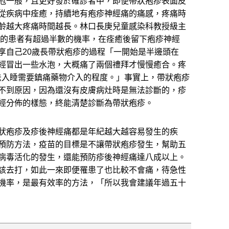
冠一般，且更好發於確診者中，即便帶狀疱疹表面皮
法從疾病中痊癒，持續地有疱疹神經痛的痛感，疼痛時
齡越大疼痛時間越長。林口長庚兒童感染科教授級主
上的患者有超過半數的機率，在痊癒後留下疱疹神經
享自己20歲長帶狀疱疹的過程「一開始是半邊頭在
經冒出一些水泡，大概痛了兩個禮拜才慢慢癒合。疼
無法入睡需要鎮痛藥物介入的程度。」事實上，帶狀疱疹
不到原因，因為還沒有皮膚病灶時是無法診斷的，疹
經分佈的樣態，終能清楚診斷為帶狀疱疹。
狀疱疹及疹後神經痛都是年紀越大越容易發生的疾
預防方法，疫苗的目標是不讓帶狀疱疹發生，幫助五
少病毒活化的發生，還能預防疹後神經痛達八成以上。
該去打，如此一來即便罹患了也比較不會痛，待急性
機率，是最有效率的方法，「所以我會建議年過五十