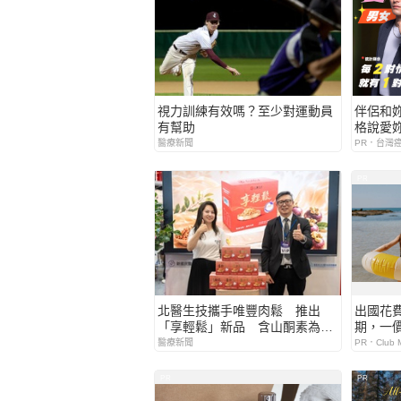
視力訓練有效嗎？至少對運動員
伴侶和
有幫助
格說愛
醫療新聞
PR．台灣
PR
北醫生技攜手唯豐肉鬆 推出
出國花
「享輕鬆」新品 含山酮素為長
期，一
輩打造日常營養新選擇
省心！
醫療新聞
PR．Club M
PR
PR