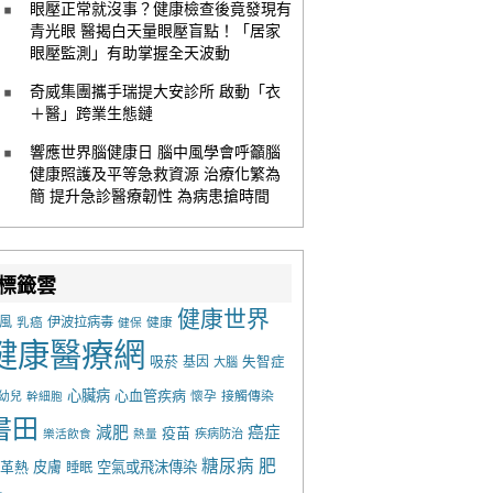
眼壓正常就沒事？健康檢查後竟發現有
青光眼 醫揭白天量眼壓盲點！「居家
眼壓監測」有助掌握全天波動
奇威集團攜手瑞提大安診所 啟動「衣
＋醫」跨業生態鏈
響應世界腦健康日 腦中風學會呼籲腦
健康照護及平等急救資源 治療化繁為
簡 提升急診醫療韌性 為病患搶時間
標籤雲
健康世界
風
乳癌
伊波拉病毒
健康
健保
健康醫療網
吸菸
基因
失智症
大腦
心臟病
心血管疾病
懷孕
接觸傳染
幼兒
幹細胞
書田
減肥
癌症
疫苗
樂活飲食
熱量
疾病防治
糖尿病
肥
革熱
皮膚
空氣或飛沫傳染
睡眠