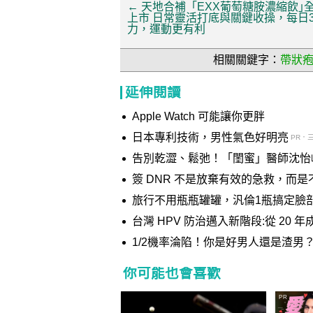
←
天地合補「EXX葡萄糖胺濃縮飲｣
上市 日常靈活打底與關鍵收操，每日
力，運動更有利
相關關鍵字：
帶狀
延伸閱讀
Apple Watch 可能讓你更胖
日本專利技術，男性氣色好明亮
PR．
告別乾澀、鬆弛！「閨蜜」醫師沈怡
簽 DNR 不是放棄有效的急救，而
旅行不用瓶瓶罐罐，汎倫1瓶搞定臉
台灣 HPV 防治邁入新階段:從 20 年
受惠
1/2機率淪陷！你是好男人還是渣男
你可能也會喜歡
PR