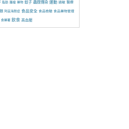
胖
運動
蚊子
蟲媒傳染
過敏
醫療
脂肪
腫瘤
藥物
食品安全
題
食品檢驗
食品藥物管理
阿茲海默症
飲食
高血壓
食藥署