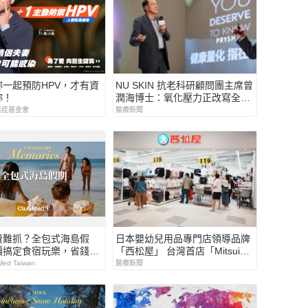
妳一起預防HPV，才有資
NU SKIN 抗老科研顧問團主席曾
妳！
潤海博士：氧化壓力正改寫全球
健康模式 Prysm iO 開啟「一指
癌症基金會
醫療新聞
量化健康」新時代 驗證營養投資
是否真正到位
費難抓？全包式海島假
日本嬰幼兒用品專門店領導品牌
價搞定食宿玩樂，省錢更
「西松屋」 台灣首店「Mitsui
Outlet Park 台南店」正式開幕
ed Taiwan
醫療新聞